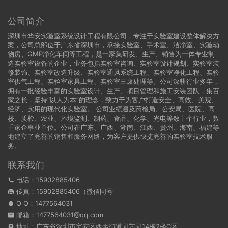
公司简介
深圳市华安实验室系统设计工程有限公司，专注于实验室建设整体解决方
案，公司总部位于广东省深圳市，承接实验室、手术室、洁净室、实验动
物房、GMP净化车间等工程，是一家集研发、生产、销售为一体专业制
造实验室设备的企业，业务包括实验室咨询、实验室设计规划、实验室装
修装饰、实验室改造升级、实验室通风系统工程、实验室净化工程、实验
室供气工程、实验室家具工程、实验室三废处理等。公司深耕行业多年，
拥有一批经验丰富的实验室设计、生产、项目管理和施工安装团队，集百
家之长，坚持“以人为本”的理念，致力于为客户打造安全、高效、美观、
经济、实用的现代化实验室。 公司业绩遍及药检局、公安局、医院、高
校、质检、农业、环境监测、制药、食品、化学、光电等数十个行业，数
千家企事业单位。公司在广东、广西、湖南、江西、贵州、海南、福建等
地建立了完善的销售和服务网络，为客户提供快捷完善的实验室技术服
务。
联系我们
电话：15902885406
传真：15902885406（微信同号
Q Q：
1477564031
邮箱：1477564031@qq.com
地址：广东省深圳市宝安区西乡街道园艺园14栋2楼C区