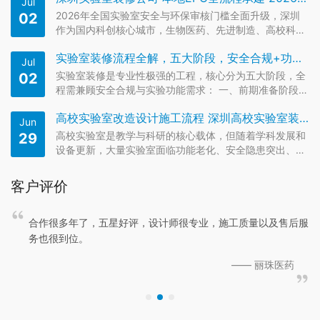
Jul
而且要给建筑布局提出要求，使其符合洁净室原理。 一、
2026年全国实验室安全与环保审核门槛全面升级，深圳
02
洁净室平面布局 洁净…
作为国内科创核心城市，生物医药、先进制造、高校科研
等领域的实验室建设需求持续走高，同时监管端对实验室
实验室装修流程全解，五大阶段，安全合规+功能需求
的合规要求也达到了新高度。从2026年6月新实施的人造
Jul
板甲醛释放强制标准，到生物安全实验室、化学实验室的
实验室装修是专业性极强的工程，核心分为五大阶段，全
02
专项验收新规，任…
程需兼顾安全合规与实验功能需求： 一、前期准备阶段
明确需求：确定实验室的用途（化学/生物/物理等）、设
高校实验室改造设计施工流程 深圳高校实验室装修改造公司
备清单、人员动线，明确通风、防爆、耐腐蚀等特殊标
Jun
准。 场地评估：确认场地层高≥4.5米、楼板承重≥2.5kN/
高校实验室是教学与科研的核心载体，但随着学科发展和
29
㎡，具备…
设备更新，大量实验室面临功能老化、安全隐患突出、空
间利用率低下等问题。与新建实验室不同，改造项目受制
于既有建筑结构、在运行的实验活动以及严格的预算约
客户评价
束，其设计施工流程具有显著的特殊性。本文将结合工程
实践，系统梳理高校实验室…
目经
合作很多年了，五星好评，设计师很专业，施工质量以及售后服
，服
务也很到位。
—— 丽珠医药