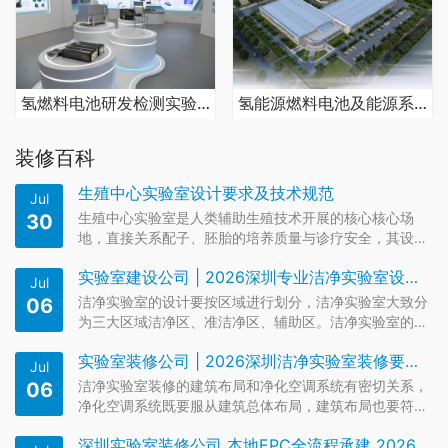
氢燃料电池研发检测实验室装修设计
氢能源燃料电池及能源系统检测实验室建设
装修百科
生殖中心实验室设计要求及技术规范
Jul
生殖中心实验室是人类辅助生殖技术开展的核心核心场
30
地，直接关系配子、胚胎的培养质量与诊疗安全，其设计
需严格遵循国家医疗规范、洁净工程标准及生物安全要
实验室建设公司 | 2026深圳专业洁净实验室设计规范与要求
求。本文结合《人类辅助生殖技术规范》《医院洁净手术
Jul
部建筑技术规范》（GB50333-2013）等标准，系统阐述
洁净实验室的设计要按区域进行划分，洁净实验室大致分
06
生殖中心实验室的…
为三大区域洁净区、准洁净区、辅助区。洁净实验室的清
洁非常重要，所以整个洁净区的布局也是要点。实验室的
实验室装修公司 | 2026深圳洁净实验室装修要求和平面布局
平面布局可以设计为外廊环绕式、内廊式、两端式、核心
Jul
式。洁净实验室的外廊要设计窗户，双层密封窗，洁净走
洁净实验室装修的建筑布局和净化空调系统有密切关系，
06
廊的洁净度一般都较高，…
净化空调系统既要服从建筑总体布局，建筑布局也要符合
净化空调系统的原则，才能充分发挥相关功能的作用。净
深圳实验室装修公司 本地EPC全流程承建 2026合规验收无忧！
化空调的设计者不仅要了解建筑布局以考虑系统的布置，