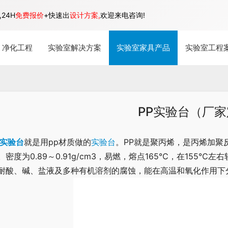
24H
免费报价
+快速出
设计方案,
欢迎来电咨询!
净化工程
实验室解决方案
实验室家具产品
实验室工程
PP实验台（厂
P实验台
就是用pp材质做的
实验台
。PP就是聚丙烯，是丙烯加聚
。密度为0.89～0.91g/cm3，易燃，熔点165℃，在155℃左
耐酸、碱、盐液及多种有机溶剂的腐蚀，能在高温和氧化作用下