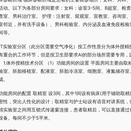
活动。以下为各部分房间要求：女科：诊室3-5间、B超室、检查
查室、男科治疗室。 护理：注射室、留观室、宣教室、咨询室、
室邻近，并有洗手设备）、男科检验室、内分泌及血液免疫检验
间等。
RT实验室分区（此分区需要空气净化）按工作性质分为体外授精技
有重合的工作环节，但是按卫生部要求AI的部分场所需要专用
。1.体外授精技术分区 （1）功能房间的设置 平面房间主要由
验室、胚胎移植室、配液室、胚胎冷冻室、细胞室、液氮储存室
成。
功能房间的配置 取精室 设3间，其中1间设有病床(用于辅助取
密性，突出人性化的设计；取精室与护士站设有语音对讲系统，
精实验室之间用互锁式传递窗连接，患者取精后，可以直接通过
设备。每间不少于5平米。