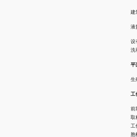
建
液
设
洗
平
生
工
前
取
工
胞