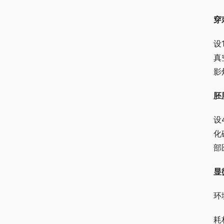
穿
设
真
影
胚
设
化
部
显
环
耗