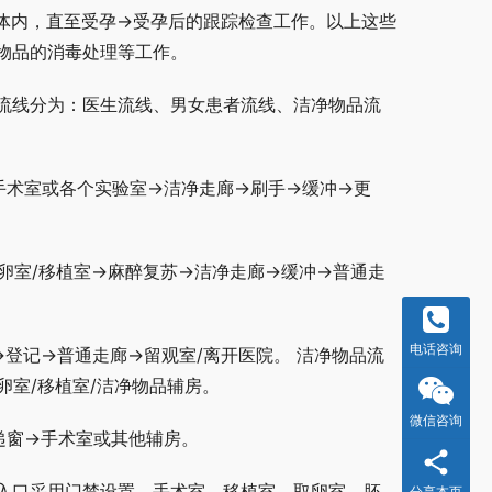
体内，直至受孕→受孕后的跟踪检查工作。以上这些
物品的消毒处理等工作。
流线分为：医生流线、男女患者流线、洁净物品流
手术室或各个实验室→洁净走廊→刷手→缓冲→更
卵室/移植室→麻醉复苏→洁净走廊→缓冲→普通走
电话咨询
登记→普通走廊→留观室/离开医院。 洁净物品流
卵室/移植室/洁净物品辅房。
微信咨询
递窗→手术室或其他辅房。
入口采用门禁设置。手术室、移植室、取卵室、胚
分享本页