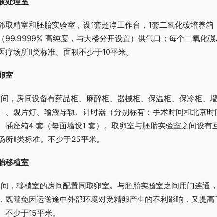
液处理室
邻取精室和胚胎实验室，设1套超净工作台，1套二氧化碳培养箱
（99.9999% 高纯度，与大楼分开设置）供气口；每个二氧
医疗场所II类标准。面积不少于10平米。
卵室
1间，房间设备有药品柜、麻醉柜、器械柜、保温柜、保冷柜、墙
）、观片灯、输液导轨、计时器（分别标有：手术时间和北京时
、插座箱4 套（每面墙设1 套）。取卵室与胚胎实验室之间设
场所II类标准。不少于25平米。
胎移植室
1间，移植室的房间配置同取卵室。与胚胎实验室之间用门连通
，既避免因运送途中外部环境对受精卵产生的不利影响，又提高了
。不少于15平米。