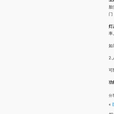
胎
门
灯
率
如
2
可
功
分
«