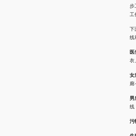
步
工
下
线
医
衣
女
廊
男
线
污
生