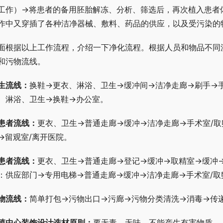
工作）→将患者的备用胚胎解冻、分析、筛选后，再次植入患者
作中又穿插了各种洁净器械、敷料、药品的供应，以及受污染的
面根据以上工作流程，介绍一下净化流程。根据人员和物品不同
和污物流线。
生流线：
换鞋→更衣、淋浴、卫生→缓冲间→洁净走廊→刷手→
、淋浴、卫生→换鞋→办公室。
患者流线：
更衣、卫生→普通走廊→缓冲→洁净走廊→手术室/取
→留观室/离开医院。
患者流线：
更衣、卫生→普通走廊→登记→缓冲→取精室→缓冲→
：供应部门→专用电梯→普通走廊→缓冲→洁净走廊→手术室/取
物流线：
简单打包→污物出口→污廊→污物分类清洗→消毒→传
殖中心装饰设计选材原则：
要无毒、无味，不能产生有害物质。