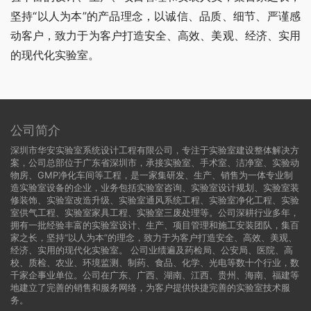
坚持“以人为本”的产品理念，以诚信、品质、细节、严谨感
动客户，致力于为客户打造安全、高效、美观、经济、实用
的现代化实验室。
公司简介
深圳市华安实验室系统设计工程有限公司，专注于实验室建设整体解决方
案，公司总部位于广东省深圳市，承接实验室、手术室、洁净室、实验动
物房、GMP净化车间等工程，是一家集研发、生产、销售为一体专业制
造实验室设备的企业，业务包括实验室咨询、实验室设计规划、实验室装
修装饰、实验室改造升级、实验室通风系统工程、实验室净化工程、实验
室供气工程、实验室家具工程、实验室三废处理等。公司深耕行业多年，
拥有一批经验丰富的实验室设计、生产、项目管理和施工安装团队，集百
家之长，坚持“以人为本”的理念，致力于为客户打造安全、高效、美观、
经济、实用的现代化实验室。 公司业绩遍及药检局、公安局、医院、高
校、质检、农业、环境监测、制药、食品、化学、光电等数十个行业，数
千家企事业单位。公司在广东、广西、湖南、江西、贵州、海南、福建等
地建立了完善的销售和服务网络，为客户提供快捷完善的实验室技术服
务。