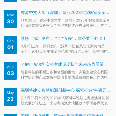
光明举办。论坛拟采取 “1+1+7+1” 形式，含开幕式、全
体会议等，有系列成果发布活动及 7 场平行论坛等，并
香港中文大学（深圳）举行2023年实验室安全月启动仪式
Nov
与全球招商大会联动。 深圳市发展和改革委…
11月29日，香港中文大学（深圳）2023年实验室安全月
30
启动仪式暨实验室安全管理主题讲座在该校举行。本年
度实验室安全月以“人人讲安全，个个会应急”为主题，在
11月29日-12月20日期间，通过开展实验室安全主题讲
紧急！深圳发布：全市“五停”，非必要不外出！
Sep
座、实验室安全应急演练、实验室安全宣传、实验室安
全检查、实验…
9月1日上午，深圳发布《深圳市防台风防汛紧急动员
01
令》：9月1日下午在全市范围内实行“五停”，其中16时
起停工、停业、停市，19时起停运，31日下午已开始停
课。除抢险人员和民生保障人员外，其他人员切勿随意
了解广东深圳实验室建设现状与未来趋势展望
Aug
外出。全市开放全部避险场所供群众避风避险。具体内
容如下↓ 据深圳市气象…
随着科技的不断进步和创新的推动，实验室建设在我国
03
科学研究和产业发展中扮演着极为重要的角色。作为中
国改革开放的前沿城市，广东深圳在实验室建设方面一
直走在前列。如今，深圳已经成为中国最具活力和创新
深圳将建立智慧能源创新中心 探索打造“科研无忧”新机制
May
力的城市之一，也是全国实验室建设的前沿地带。本文
将从三个方面来介绍广东深圳实验室…
在5月20日举行的2023大湾区科学论坛之粤港澳科技创
22
新发展分论坛上，来自粤港澳大湾区政产学研各界代表
共聚深圳，围绕“粤港澳科技合作创新，大湾区产业协同
发展”主题，共谋大湾区未来科技创新发展。中国科学院