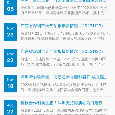
深圳：建设世界一流大学及建设世界级重大科技基础设施集群
Dec
院士欧阳明高，深圳医学科学院（筹）院长、深圳湾实
验室主任颜宁等多位院士…
今年9月，国家自然科学基金委公布了2022年集中申报
05
项目评审结果，深圳湾实验室获批项目25项，其中优秀
青年科学基金项目1项，外国优秀青年学者研究基金项目
1项，面上项目10项，青年科学基金项目13项，获批直接
广东省深圳市天气预报最新情况（20221123）
Nov
经费超1000万元，获批率26.6%，立项数量和金额较前
两年均实现…
深圳11月23日（周三）天气预报，白天天气现象小雨, 无
23
持续风向, 气温23摄氏度。夜间天气现象大雨, 无持续风
向, 气温20摄氏度。空气质量15优, 相对湿度91%。 感冒
指数: 较易发, 天凉，湿度大，较易感冒。运动指数: 较不
广东省深圳市天气预报最新情况（20221122）
Nov
宜, 有降水，推荐您在室内进行休闲运动。…
地址：广东省深圳市气温：25°C天气/温度：小到中雨
22
19~25°C空气指数：26 空气优日出/日落：06:41/17:39
风力风向：东风3~4级 深圳市气象台预计，22日-25日
我市将出现一次连续性降雨、降温过程。深圳将迎持续
深圳湾实验室第一次团员大会顺利召开 成立深圳湾实验室委员会
Nov
降温降雨 此次降雨降温具有雨势平缓、持续时间…
2022年11月18日讯（深圳特区报记者 王奋强）11月17
18
日，深圳湾实验室第一次团员大会顺利召开，选举产生
第一届共青团深圳湾实验室委员会委员。 深圳湾实验室
作为一个新型科研机构，科研和青年是两大特色，青年
科技合作创新生态！深圳支持港澳在前海建设联合实验室
Aug
群体在实验室未来发展起着不可替代的作用，值此中国
共产主义青年团成立…
深圳8月22日讯 近日，深圳市前海管理局发布《深圳市
22