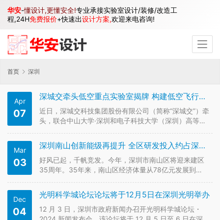
华安
-
懂设计,更懂安全!
专业承接实验室设计/装修/改造工
程,24H
免费报价
+快速出
设计方案,
欢迎来电咨询!
首页
深圳
深城交牵头低空重点实验室揭牌 构建低空飞行全链路智能管控
Apr
近日，深城交科技集团股份有限公司（简称“深城交”）牵
07
头，联合中山大学·深圳和电子科技大学（深圳）高等研
究院共同建设的“深圳市低空智能交通运行系统重点实验
室”正式获批并揭牌。该实验室致力于突破大规模飞行条
深圳南山创新能级再提升 全区研发投入约占深圳的25%
Mar
件下低空交通的运行效率与安全韧性瓶颈，构建低空飞
行全链路智能管控与安全…
好风已起，千帆竞发。今年，深圳市南山区将迎来建区
03
35周年。35年来，南山区经济体量从78亿元发展到
9500亿元，人均地区生产总值从4万元增加到50万元；
全区研发投入增长到656.19亿元，约占深圳的25%。
光明科学城论坛论坛将于12月5日在深圳光明举办
Dec
“35年来，从政府搭台到市场唱戏，从跟随模仿到并跑领
跑，我们见证…
12 月 3 日，深圳市政府新闻办召开光明科学城论坛・
04
2024 新闻发布会，该论坛将于 12 月 5 日至 6 日在深圳