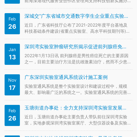
前海深港现代服务业合作区管理局支持科技创新实施办
法（试行）》，以构建深港科技创新链条、降低创新创
业合作成本，引导技术、设备、资金、人才等创新要素
深城交“广东省城市交通数字孪生企业重点实验室”获批建设省级重点实验室
Feb
在深港间优化配置。 在促进深港澳创新要素跨境融通
上，《办法》支持港澳高校设立…
近日，广东省科技厅公布了2021-2022年度平台基地及
26
科技基础条件建设(省重点实验室、高水平科技期刊等)立
项名单，由深圳市城市交通规划设计研究中心股份有限
公司申报的“广东省城市交通数字孪生企业重点实验室”获
深圳湾实验室肿瘤研究所揭示促进前列腺癌免疫治疗新机制
Jan
得企业类省重点实验室认定。记者了解到，该名单深圳
有3家企业创新平…
2022年1月13日讯 前列腺癌是男性癌症死亡的主要原因
13
之一，目前主要治疗方法是抗雄激素治疗，然而不少患
者会进展为去势抵抗前列腺癌并发生转移（CRPC）。目
前针对CRPC没有有效的治疗方法，包括免疫治疗也收效
广东深圳实验室通风系统设计施工案例
Nov
甚微。近日，记者获悉，1月10日，国际著名期刊《自
然》的子刊《自…
实验室通风系统是整个实验室设计和建设过程中，规模
17
最大、影响最广泛的系统之一。实验室通风系统的完善
与否，直接对实验室环境、实验人员的身体健康、实验
设备的运行维护等方面产生重要影响。下来来看看实验
玉塘街道办事处：全力支持深圳湾实验室发展建设
Feb
室通风系统设计施工，效果图：
近日，玉塘街道办事处主要负责人带队前往深圳湾实验
26
室，实地参观深圳湾实验室展厅、大型仪器设备及实验
区，深入了解机构建设、机制体制、人才引进、科研发
展等工作，认真听取深圳湾实验室发展建议和诉求，并