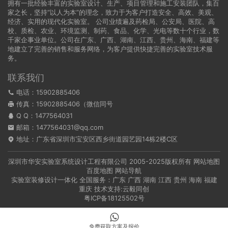
拥有一批经验丰富的实验室设计、生产、项目管理和施工安装团队，集百
家之长，坚持“以人为本”的理念，致力于为客户打造安全、高效、美观、
经济、实用的现代化实验室。 公司业绩遍及药检局、公安局、医院、高
校、质检、农业、环境监测、制药、食品、化学、光电等数十个行业，数
千家企事业单位。公司在广东、广西、湖南、江西、贵州、海南、福建等
地建立了完善的销售和服务网络，为客户提供快捷完善的实验室技术服
务。
联系我们
电话：15902885406
传真：15902885406（微信同号
Q Q：
1477564031
邮箱：1477564031@qq.com
地址：广东省深圳市宝安区西乡街道园艺园14栋2楼C区
深圳市华安实验室系统设计工程有限公司
2005-2025版权所有
网站地图
百度地图
网站导航
实验室装修设计一体化 全国服务：
广东
广西
湖南
江西
贵州
海南
福建
重庆
技术支持:
云毅同创
粤ICP备18125502号
免费获取方案及报价