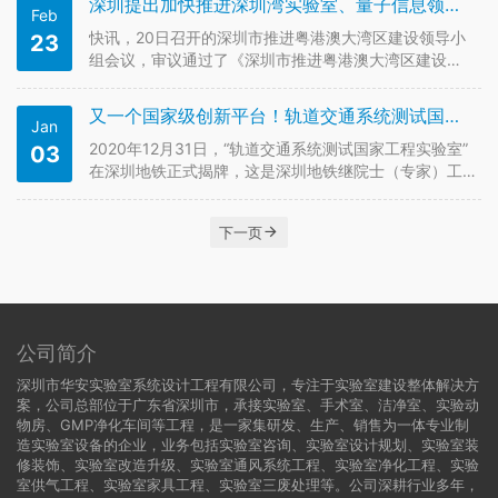
深圳提出加快推进深圳湾实验室、量子信息领域实验室建设
Feb
表示将主动谋划推进高质量高颜值发展的实施路径，全
力支持深圳湾实验室发展建设。 活…
快讯，20日召开的深圳市推进粤港澳大湾区建设领导小
23
组会议，审议通过了《深圳市推进粤港澳大湾区建设
2021年工作要点》。其中，《工作要点》提出加强广深
港澳科技创新走廊沿线创新载体建设，加快推进深圳湾
又一个国家级创新平台！轨道交通系统测试国家工程实验室落户深圳
Jan
实验室、量子信息领域实验室建设，推动人工智能与数
字经济广东省实验室落地建设。…
2020年12月31日，“轨道交通系统测试国家工程实验室”
03
在深圳地铁正式揭牌，这是深圳地铁继院士（专家）工
作站、博士后创新实践基地后的又一个国家级创新平
台，有助于提升深圳地铁在城轨领域的技术自主创新能
下一页
力和产业核心竞争力。 据了解，该实验室将重点聚焦轨
道交通系统测试技术的研…
公司简介
深圳市华安实验室系统设计工程有限公司，专注于实验室建设整体解决方
案，公司总部位于广东省深圳市，承接实验室、手术室、洁净室、实验动
物房、GMP净化车间等工程，是一家集研发、生产、销售为一体专业制
造实验室设备的企业，业务包括实验室咨询、实验室设计规划、实验室装
修装饰、实验室改造升级、实验室通风系统工程、实验室净化工程、实验
室供气工程、实验室家具工程、实验室三废处理等。公司深耕行业多年，