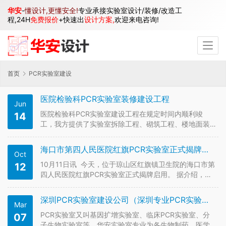
华安
-
懂设计,更懂安全!
专业承接实验室设计/装修/改造工
程,24H
免费报价
+快速出
设计方案,
欢迎来电咨询!
首页
PCR实验室建设
医院检验科PCR实验室装修建设工程
Jun
医院检验科PCR实验室建设工程在规定时间内顺利竣
14
工，我方提供了实验室拆除工程、砌筑工程、楼地面装
饰工程、门窗工程、通风系统、净化工程等，保障PCR
实验室设置及配备全面满足PCR检测的要求，经过现场
海口市第四人民医院红旗PCR实验室正式揭牌启用
Oct
验收及审核组专家讨论，检验科PCR实验室顺利通过初
审投入运行。 医院检验科P…
10月11日讯 今天，位于琼山区红旗镇卫生院的海口市第
12
四人民医院红旗PCR实验室正式揭牌启用。 据介绍，实
验室由红旗镇卫生院改造而成，占地200平方米，按“平
战结合”设计要求，将红旗镇卫生院检验科一并融入功能
深圳PCR实验室建设公司（深圳专业PCR实验室装修设计服务）
Mar
区域进行管理，共同组成基层卫生检验中心。实验室由
市第四人民医院…
PCR实验室又叫基因扩增实验室、临床PCR实验室、分
07
子生物实验室等，华安实验室专业为各生物制药、医学