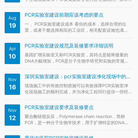
临床、医院检验科室行业提供专业严谨的实验室整体解
决方案，资深设计师提供实验室设计规划布局、实验室
PCR实验室建设前期应该考虑的要点
Aug
建设、装修方案，包括实验室系统改造，实验室上下水
系统、实验室配电及强弱电系统…
一 、PCR实验室建设成本 看你的成本，选择合理的位
19
置，或者干脆选择相应的工业区，相关配套设施也满
足。 二、PCR实验室环境 主要包括PCR实验室污水处
理、噪声保护、辐射保护和生物安全保护。因此，PCR
PCR实验室建设规范及装修要求详细说明
Apr
实验室应尽量选择在干净安静的地方，远离生活区、商
业街和交通要道。选择光…
基因扩增实验室又称PCR实验室，其特点是能将微量的
10
DNA大幅增加，PCR是分子生物学研究和实验的常规方
法，广泛应用于生物学各个领域。例如：艾滋病检测、
乙型肝炎、禽疫病、癌基因的检测和诊断，DNA指纹、
深圳实验室建设：pcr实验室建设净化现场中的标准化控制措施
Nov
个体识别、亲子鉴定及法医物证、动植物检疫，动物及
其衍生产品检测，动物饲料…
现场施工中的有效控制措施可以有效保障PCR实验室净
16
化现场施工的顺利完成，并为净化工程同行提供一些经
验和有效措施，从而提高PCR实验室净化现场施工的安
全监管和质量操作水平。下面深圳华安实验室为您讲述
PCR实验室建设要求及装修要点
Nov
pcr实验室建设净化现场中的标准化控制措施。 1)按照
PCR实验室建设净化过…
聚合酶链锁反应，Polymerase chain reaction，简称
12
PCR，是一种分子生物学技术，用于扩增特定的DNA片
段，这种方法可在生物体外进行，不必依赖大肠杆菌或
酵母菌等生物体。PCR这项技术，被广泛地运用在医学