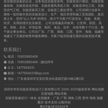
造实验室设备的企业，业务包括实验室咨询、实验室设计规划、实验室装
修装饰、实验室改造升级、实验室通风系统工程、实验室净化工程、实验
室供气工程、实验室家具工程、实验室三废处理等。公司深耕行业多年，
拥有一批经验丰富的实验室设计、生产、项目管理和施工安装团队，集百
家之长，坚持“以人为本”的理念，致力于为客户打造安全、高效、美观、
经济、实用的现代化实验室。 公司业绩遍及药检局、公安局、医院、高
校、质检、农业、环境监测、制药、食品、化学、光电等数十个行业，数
千家企事业单位。公司在广东、广西、湖南、江西、贵州、海南、福建等
地建立了完善的销售和服务网络，为客户提供快捷完善的实验室技术服
务。
联系我们
电话：15902885406
传真：15902885406（微信同号
Q Q：
1477564031
邮箱：1477564031@qq.com
地址：广东省深圳市宝安区西乡街道园艺园14栋2楼C区
深圳市华安实验室系统设计工程有限公司
2005-2025版权所有
网站地图
百度地图
网站导航
实验室装修设计一体化 全国服务：
广东
广西
湖南
江西
贵州
海南
福建
重庆
技术支持:
云毅同创
粤ICP备18125502号