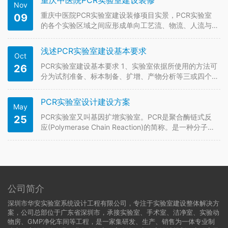
重庆中医院PCR实验室建设装修
Nov
和生物学的实验室，例如用于判断检体中是否会表现
某…
重庆中医院PCR实验室建设装修项目实景，PCR实验室
09
的各个实验区域之间应形成单向工艺流、物流、人流与
气流,实现单向流程的屏障保护。通过严格的单向流线，
避免实验之间的相互干扰和交叉污染，防止核酸气溶胶
浅述PCR实验室建设基本要求
Oct
对实验过程造成污染，产生假性结果。 PCR实验室建设
医院PCR实验室建设…
PCR实验室建设基本要求 1、实验室依据所使用的方法可
26
分为试剂准备、标本制备、扩增、产物分析等三或四个
区域。只是使用实时荧光PCR仪、HIV病毒载量测定仪的
PCR实验室，有上述前面三个区域即可。各区域应完全
PCR实验室设计建设方案
May
独立分隔，不应有任何的空气直通。 2、产物分析区或三
个区域的最后一…
PCR实验室又叫基因扩增实验室。PCR是聚合酶链式反
25
应(Polymerase Chain Reaction)的简称。是一种分子生
物学技术，用于放大特定的DNA片段，可看作生物体外
的特殊DNA复制。其特点是能将微量的DNA大幅增加，
是分子生物学研究和实验的常规方法，PCR实…
公司简介
深圳市华安实验室系统设计工程有限公司，专注于实验室建设整体解决方
案，公司总部位于广东省深圳市，承接实验室、手术室、洁净室、实验动
物房、GMP净化车间等工程，是一家集研发、生产、销售为一体专业制