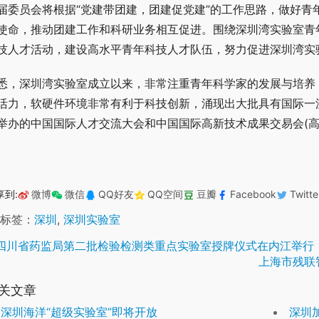
届委员会将根据“党建带团建，团建促党建”的工作思路，做好青
使命，推动团建工作和科研业务相互促进。围绕深圳湾实验室青
技人才活动，建设高水平青年科技人才队伍，努力促进深圳湾实
悉，深圳湾实验室成立以来，非常注重青年科学家的发展与培养
活力，软硬件环境非常有利于科技创新，涌现出大批具有国际一
举办的中国国际人才交流大会和中国国际高新技术成果交易会(高
享到:
微博
微信
QQ好友
QQ空间
豆瓣
Facebook
Twitte
标签：
深圳
,
深圳实验室
四川省药监局第二批检验检测类重点实验室授牌仪式在内江举行
上海市残联
关文章
深圳海洋“超级实验室”即将开放
深圳