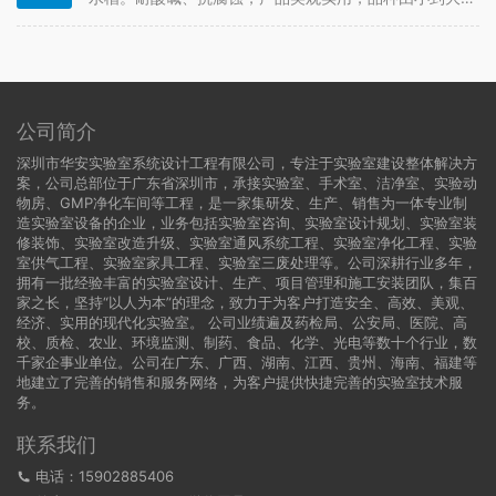
是实验室行业首选的专用水槽之一。 材质：高密度PP，
耐强腐蚀，如王水；受力边厚可达7mm，平整不变形表
面纹理：槽沿表面处理为皮纹，耐刻刮，与大部分台面
板表面纹理一致附件：高…
公司简介
深圳市华安实验室系统设计工程有限公司，专注于实验室建设整体解决方
案，公司总部位于广东省深圳市，承接实验室、手术室、洁净室、实验动
物房、GMP净化车间等工程，是一家集研发、生产、销售为一体专业制
造实验室设备的企业，业务包括实验室咨询、实验室设计规划、实验室装
修装饰、实验室改造升级、实验室通风系统工程、实验室净化工程、实验
室供气工程、实验室家具工程、实验室三废处理等。公司深耕行业多年，
拥有一批经验丰富的实验室设计、生产、项目管理和施工安装团队，集百
家之长，坚持“以人为本”的理念，致力于为客户打造安全、高效、美观、
经济、实用的现代化实验室。 公司业绩遍及药检局、公安局、医院、高
校、质检、农业、环境监测、制药、食品、化学、光电等数十个行业，数
千家企事业单位。公司在广东、广西、湖南、江西、贵州、海南、福建等
地建立了完善的销售和服务网络，为客户提供快捷完善的实验室技术服
务。
联系我们
电话：15902885406