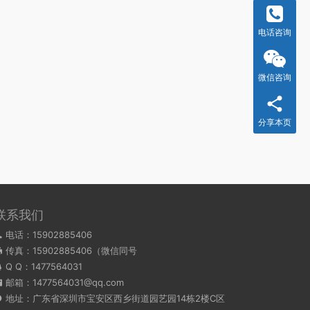
电话咨询
微信咨询
分享本页
联系我们
电话：15902885406
传真：15902885406（微信同号
Q Q：
1477564031
邮箱：1477564031@qq.com
地址：广东省深圳市宝安区西乡街道园艺园14栋2楼C区