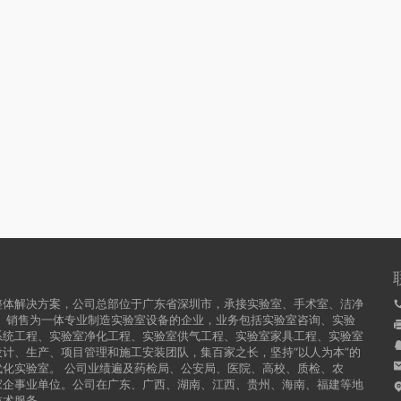
整体解决方案，公司总部位于广东省深圳市，承接实验室、手术室、洁净
、销售为一体专业制造实验室设备的企业，业务包括实验室咨询、实验
系统工程、实验室净化工程、实验室供气工程、实验室家具工程、实验室
计、生产、项目管理和施工安装团队，集百家之长，坚持“以人为本”的
化实验室。 公司业绩遍及药检局、公安局、医院、高校、质检、农
家企事业单位。公司在广东、广西、湖南、江西、贵州、海南、福建等地
技术服务。