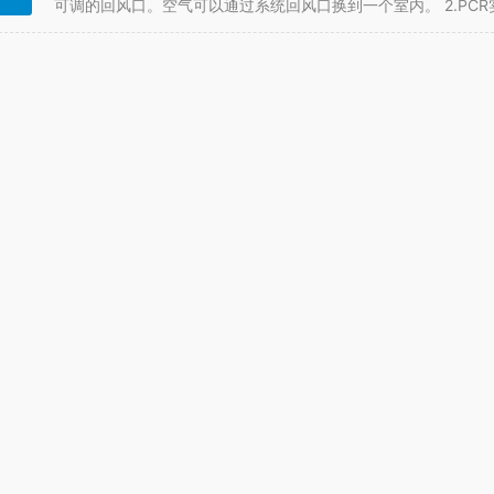
可调的回风口。空气可以通过系统回风口换到一个室内。 2.PC
毒。试剂可以制备区和标本方法制备区可配备…