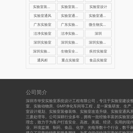
实验室装修公司
实验室装修设计
实验室设计
实验室通风
实验室通风系统
实验室通风设计
广东实验室
广东实验室装修
微生物实验室
洁净实验室
洁净实验室设计
深圳
深圳实验室
深圳实验室建设
深圳实验室装修
深圳实验室设计
生物安全实验室
疾控实验室
通风柜
重点实验室
食品实验室
公司简介
深圳市华安实验室系统设计工程有限公司，专注于实验室建设
室、实验动物房、GMP净化车间等工程，是一家集研发、生产
室设计规划、实验室装修装饰、实验室改造升级、实验室通风
三废处理等。公司深耕行业多年，拥有一批经验丰富的实验室设
理念，致力于为客户打造安全、高效、美观、经济、实用的现代
业、环境监测、制药、食品、化学、光电等数十个行业，数千
建立了完善的销售和服务网络，为客户提供快捷完善的实验室