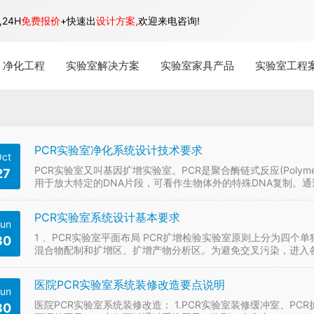
24H
免费报价
+快速出
设计方案,
欢迎来电咨询!
净化工程
实验室解决方案
实验室家具产品
实验室工程
PCR实验室净化系统设计技术要求
ct
PCR实验室又叫基因扩增实验室。PCR是聚合酶链式反应(Polymera
27
用于放大特定的DNA片段，可看作生物体外的特殊DNA复制。
其精确度高达纳米级别。…
PCR实验室系统设计基本要求
un
1 、PCR实验室平面布局 PCR扩增检验实验室原则上分为四
30
混合物配制和扩增区、扩增产物分析区。为避免交叉污染，进入
存和准备区→标本制备区→扩增反应混合物配制和扩增…
医院PCR实验室系统装修改造要点说明
un
医院PCR实验室系统装修改造： 1.PCR实验室装修缓冲室、P
30