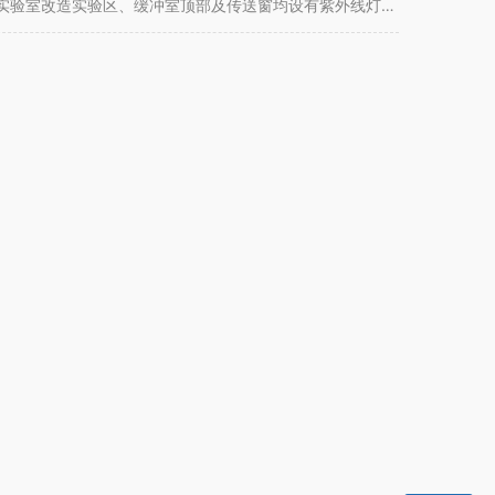
R实验室改造实验区、缓冲室顶部及传送窗均设有紫外线灯消