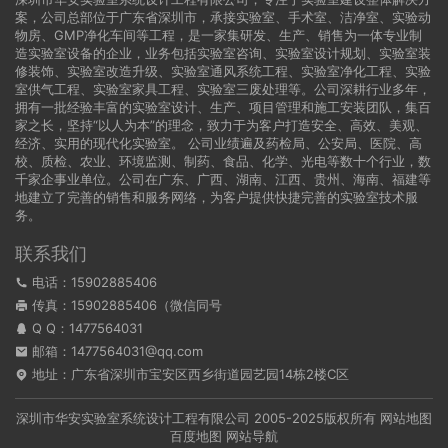
案，公司总部位于广东省深圳市，承接实验室、手术室、洁净室、实验动
物房、GMP净化车间等工程，是一家集研发、生产、销售为一体专业制
造实验室设备的企业，业务包括实验室咨询、实验室设计规划、实验室装
修装饰、实验室改造升级、实验室通风系统工程、实验室净化工程、实验
室供气工程、实验室家具工程、实验室三废处理等。公司深耕行业多年，
拥有一批经验丰富的实验室设计、生产、项目管理和施工安装团队，集百
家之长，坚持“以人为本”的理念，致力于为客户打造安全、高效、美观、
经济、实用的现代化实验室。 公司业绩遍及药检局、公安局、医院、高
校、质检、农业、环境监测、制药、食品、化学、光电等数十个行业，数
千家企事业单位。公司在广东、广西、湖南、江西、贵州、海南、福建等
地建立了完善的销售和服务网络，为客户提供快捷完善的实验室技术服
务。
联系我们
电话：15902885406
传真：15902885406（微信同号
Q Q：
1477564031
邮箱：1477564031@qq.com
地址：广东省深圳市宝安区西乡街道园艺园14栋2楼C区
深圳市华安实验室系统设计工程有限公司
2005-2025版权所有
网站地图
百度地图
网站导航