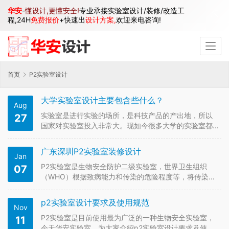
华安
-
懂设计,更懂安全!
专业承接实验室设计/装修/改造工
程,24H
免费报价
+快速出
设计方案,
欢迎来电咨询!
首页
P2实验室设计
大学实验室设计主要包含些什么？
Aug
实验室是进行实验的场所，是科技产品的产出地，所以
27
国家对实验室投入非常大。现如今很多大学的实验室都
是老师与研究生日常工作研究的场所。进入二十一世
纪，各类物理实验室如雨后春笋，研究工作广泛开展。
广东深圳P2实验室装修设计
Jan
可以说，实验室是科学的摇篮，是科学研究的基地。大
学实验室设计的重要性至关重要，大学…
P2实验室是生物安全防护二级实验室，世界卫生组织
07
（WHO）根据致病能力和传染的危险程度等，将传染性
微生物划分为4类；根据设备和技术条件，将生物实验室
也分为4级（一般称为P1、P2、P3、P4实验室），1级
p2实验室设计要求及使用规范
Nov
最低，4级最高。 实验室装修吊顶及围护隔断均采用聚
苯乙烯夹心彩钢板，…
P2实验室是目前使用最为广泛的一种生物安全实验室，
11
今天华安实验室，为大家介绍p2实验室设计要求及使用