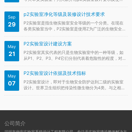
规范，感兴趣的话不妨看看吧！ 一、P2实验室设计要求
在P2实验室设计上，要遵守的规范主要体现在3方面，
p2实验室净化等级及装修设计技术要求
Sep
即：技术指标的确定、建筑结构与设计要求、空调通风
和净化。 1.技术指…
P2实验室是指生物实验室安全等级的一个分类。在现在
29
各类实验室当中，P2实验室是使用Z为广泛的生物安全等
级实验室。下面一起来看看p2实验室净化等级及装修设
计技术要求。 一、主要技术指标的确定 BLS-2 实验室主
P2实验室设计建设方案
May
要用于初级卫生服务、诊断和研究，其实验对象的危害
等级为Ⅱ级（中…
P2实验室其实代表的只是生物实验室中的一种等级，如
21
从P1、P2、P3、P4它们分别代表着危险性的程度，对
人体伤害小的是P1，伤害大的是P4，而P2要求的洁净度
能满足一般的实验环境，建设起来是较多的，下面华安
P2实验室设计依据及技术指标
May
结合以往实验室装修设计经验分享下P2实验室建设整体
解决方案，一起来…
P2实验室设计，即对于生物安全防护达到二级的实验室
07
设计。世界卫生组织把传染性微生物分为4类。与之相对
应的生物实验室也分为4级，即：P1、P2、P3、P4实验
室。其中，P2实验室设计适用于对人和环境有中等潜在
危害的微生物，并且也是实验室装修设计行业中最常见
常用的生物实验室设…
公司简介
深圳市华安实验室系统设计工程有限公司，专注于实验室建设整体解决方