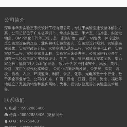
公司简介
深圳市华安实验室系统设计工程有限公司，专注于实验室建设整体解决方
案，公司总部位于广东省深圳市，承接实验室、手术室、洁净室、实验动
物房、GMP净化车间等工程，是一家集研发、生产、销售为一体专业制
造实验室设备的企业，业务包括实验室咨询、实验室设计规划、实验室装
修装饰、实验室改造升级、实验室通风系统工程、实验室净化工程、实验
室供气工程、实验室家具工程、实验室三废处理等。公司深耕行业多年，
拥有一批经验丰富的实验室设计、生产、项目管理和施工安装团队，集百
家之长，坚持“以人为本”的理念，致力于为客户打造安全、高效、美观、
经济、实用的现代化实验室。 公司业绩遍及药检局、公安局、医院、高
校、质检、农业、环境监测、制药、食品、化学、光电等数十个行业，数
千家企事业单位。公司在广东、广西、湖南、江西、贵州、海南、福建等
地建立了完善的销售和服务网络，为客户提供快捷完善的实验室技术服
务。
联系我们
电话：15902885406
传真：15902885406（微信同号
Q Q：
1477564031