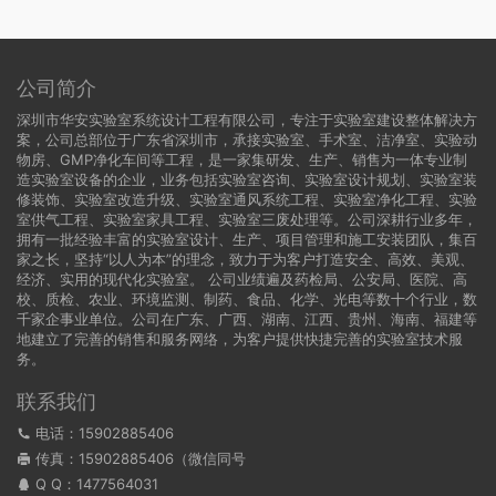
公司简介
深圳市华安实验室系统设计工程有限公司，专注于实验室建设整体解决方
案，公司总部位于广东省深圳市，承接实验室、手术室、洁净室、实验动
物房、GMP净化车间等工程，是一家集研发、生产、销售为一体专业制
造实验室设备的企业，业务包括实验室咨询、实验室设计规划、实验室装
修装饰、实验室改造升级、实验室通风系统工程、实验室净化工程、实验
室供气工程、实验室家具工程、实验室三废处理等。公司深耕行业多年，
拥有一批经验丰富的实验室设计、生产、项目管理和施工安装团队，集百
家之长，坚持“以人为本”的理念，致力于为客户打造安全、高效、美观、
经济、实用的现代化实验室。 公司业绩遍及药检局、公安局、医院、高
校、质检、农业、环境监测、制药、食品、化学、光电等数十个行业，数
千家企事业单位。公司在广东、广西、湖南、江西、贵州、海南、福建等
地建立了完善的销售和服务网络，为客户提供快捷完善的实验室技术服
务。
联系我们
电话：15902885406
传真：15902885406（微信同号
Q Q：
1477564031