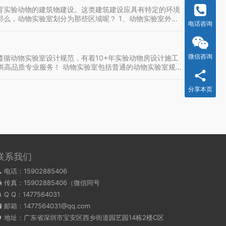
育实验动物的建筑物建设。这类建筑建设应具有特定的环境
么，动物实验室划分为那些区域呢？ 1、动物实验室外围
电话咨询
微信咨询
循动物实验室设计规范，有着10+年实验动物房设计施工
提供高品质专业服务！ 动物实验室包括普通的动物实验室规
分享本页
联系我们
电话：15902885406
传真：15902885406（微信同号
Q Q：
1477564031
邮箱：1477564031@qq.com
地址：广东省深圳市宝安区西乡街道园艺园14栋2楼C区