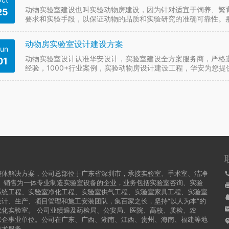
动物实验室建设也叫实验动物房建设，因为针对适宜于饲养、繁
25
要求和实验手段，以保证动物的品质和实验研究的准确可靠性。那
防护区 外围防护区主要指实验室建筑外围的区域。鉴于实验…
动物房实验室设计建设方案
un
动物实验室设计认准华安设计，实验室建设全方案服务商，严格遵
01
经验，1000+行业案例，实验动物房设计建设工程，华安为您
划设计和洁净动物实验室规划设计，一般由前区、饲养区…
整体解决方案，公司总部位于广东省深圳市，承接实验室、手术室、洁净
、销售为一体专业制造实验室设备的企业，业务包括实验室咨询、实验
系统工程、实验室净化工程、实验室供气工程、实验室家具工程、实验室
计、生产、项目管理和施工安装团队，集百家之长，坚持“以人为本”的
化实验室。 公司业绩遍及药检局、公安局、医院、高校、质检、农
家企事业单位。公司在广东、广西、湖南、江西、贵州、海南、福建等地
技术服务。