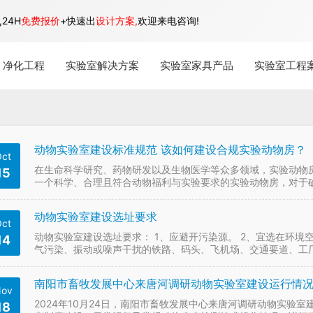
24H
免费报价
+快速出
设计方案,
欢迎来电咨询!
净化工程
实验室解决方案
实验室家具产品
实验室工程
动物实验室建设标准规范 该如何建设合规实验动物房？
ct
在生命科学研究、药物研发以及生物医学等众多领域，实验动物
15
一个科学、合理且符合动物福利与实验要求的实验动物房，对于
福利至关重要。那么，该如何建设一个合规的实验动物房？ 动…
动物实验室建设选址要求
ct
动物实验室建设选址要求： 1、应避开污染源。 2、宜选在环境
14
气污染、振动或噪声干扰的铁路、码头、飞机场、交通要道、工
地最大频率风向的上风侧或全年最小频率风向的下风侧。…
南阳市畜牧发展中心来唐河调研动物实验室建设运行情
ov
2024年10月24日，南阳市畜牧发展中心来唐河调研动物实验
18