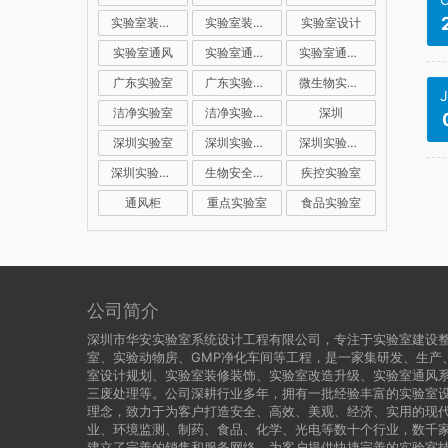
实验室装修公司
实验室装修设计
实验室设计
实验室通风
实验室通风系统
实验室通风设计
广东实验室
广东实验室装修
微生物实验室
J
洁净实验室
洁净实验室设计
深圳
深圳实验室
深圳实验室建设
深圳实验室装修
深圳实验室设计
生物安全实验室
疾控实验室
通风柜
重点实验室
食品实验室
公司简介
深圳市华安实验室系统设计工程有限公司，专注于实验室建设
室、实验动物房、GMP净化车间等工程，是一家集研发、生产
室设计规划、实验室装修装饰、实验室改造升级、实验室通风
三废处理等。公司深耕行业多年，拥有一批经验丰富的实验室设
理念，致力于为客户打造安全、高效、美观、经济、实用的现代
业、环境监测、制药、食品、化学、光电等数十个行业，数千
建立了完善的销售和服务网络，为客户提供快捷完善的实验室