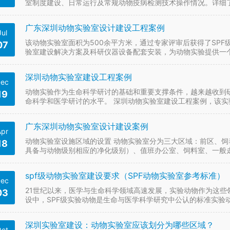
室制度建设、日常运行及常规动物疫病检测技术操作情况。详细
检测过程中遇到的问题进行了解答。随后，在畜牧发展中…
广东深圳动物实验室设计建设工程案例
Jul
该动物实验室面积为500余平方米，通过专家评审后获得了SP
07
验室建设解决方案及科研仪器设备配套安装，为动物实验提供一
实验室的布局和装修方案。首先，我们采用了SPF级标…
深圳动物实验室建设工程案例
ec
动物实验作为生命科学研讨的基础和重要支撑条件，越来越收到
19
命科学和医学研讨的水平。 深圳动物实验室建设工程案例，该
生物医药研究等提供标准化的实验动物饲养、动物实验以及动…
广东深圳动物实验室设计建设案例
Apr
动物实验室设施区域的设置 动物实验室分为三大区域：前区、饲
18
具备与动物级别相应的净化级别）、值班办公室、饲料室、一般
品贮藏室、清洁走廊、污物走廊、缓冲间等。 后勤区的设…
spf级动物实验室建设要求（SPF动物实验室参考标准）
ec
21世纪以来，医学与生命科学领域高速发展，实验动物作为这
03
设中，SPF级实验动物是生命与医学科学研究中公认的标准实验
1）建筑特点 SPF级动物实验室建筑面积为300㎡…
深圳实验室建设：动物实验室应该划分为哪些区域？
ct