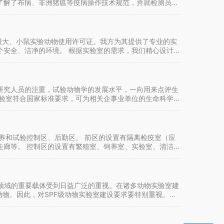
了解了布病、非洲猪瘟等疫病操作技术规范，并就检测员在
F级大、小鼠实验动物使用许可证。我方为其提供了专业的实
个安全、洁净的环境。 根据实验室的需求，我们精心设计了
研究人员的注重，试验动物学的发展水平，一向用来点评生
实验室符合国家标准要求，可为相关企事业单位的生命科学和
养和试验控制区、后勤区。 前区的设置有隔离检疫室（应
走廊等。 控制区的设置有繁殖室、饲养室、实验室、清洁物
些领域的重要载体受到日益广泛的重视。在诸多动物实验室建
动物。因此，对SPF级动物实验室建设要求要特别重视。