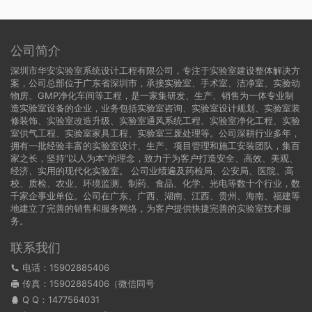
公司简介
深圳市华安实验室系统设计工程有限公司，专注于实验室建设整体解决方
案，公司总部位于广东省深圳市，承接实验室、手术室、洁净室、实验动
物房、GMP净化车间等工程，是一家集研发、生产、销售为一体专业制
造实验室设备的企业，业务包括实验室咨询、实验室设计规划、实验室装
修装饰、实验室改造升级、实验室通风系统工程、实验室净化工程、实验
室供气工程、实验室家具工程、实验室三废处理等。公司深耕行业多年，
拥有一批经验丰富的实验室设计、生产、项目管理和施工安装团队，集百
家之长，坚持“以人为本”的理念，致力于为客户打造安全、高效、美观、
经济、实用的现代化实验室。 公司业绩遍及药检局、公安局、医院、高
校、质检、农业、环境监测、制药、食品、化学、光电等数十个行业，数
千家企事业单位。公司在广东、广西、湖南、江西、贵州、海南、福建等
地建立了完善的销售和服务网络，为客户提供快捷完善的实验室技术服
务。
联系我们
电话：15902885406
传真：15902885406（微信同号
Q Q：
1477564031