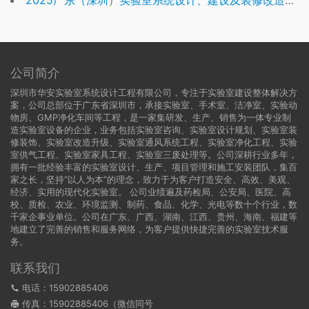
2025广东（深圳）实验室系统设计、建设及装修改造专业公司
公司简介
深圳市华安实验室系统设计工程有限公司，专注于实验室建设整体解决方
案，公司总部位于广东省深圳市，承接实验室、手术室、洁净室、实验动
物房、GMP净化车间等工程，是一家集研发、生产、销售为一体专业制
造实验室设备的企业，业务包括实验室咨询、实验室设计规划、实验室装
修装饰、实验室改造升级、实验室通风系统工程、实验室净化工程、实验
室供气工程、实验室家具工程、实验室三废处理等。公司深耕行业多年，
拥有一批经验丰富的实验室设计、生产、项目管理和施工安装团队，集百
家之长，坚持“以人为本”的理念，致力于为客户打造安全、高效、美观、
经济、实用的现代化实验室。 公司业绩遍及药检局、公安局、医院、高
校、质检、农业、环境监测、制药、食品、化学、光电等数十个行业，数
千家企事业单位。公司在广东、广西、湖南、江西、贵州、海南、福建等
地建立了完善的销售和服务网络，为客户提供快捷完善的实验室技术服
务。
联系我们
电话：15902885406
传真：15902885406（微信同号