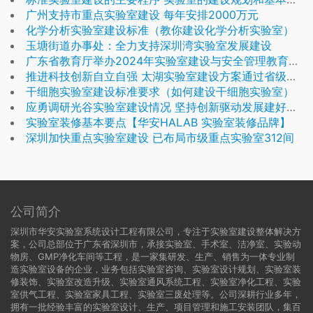
广州支持市重点实验室建设 每年安排2000万元
化学分析实验室建设标准（教你建设化学分析实验室）
玉塘街道办事处：全力支持深圳湾实验室发展建设
广东省教育厅举办2024年实验室建设与安全管理教育宣讲活动
推进科技创新自立自强 太湖实验室建设方案通过省级论证
干细胞实验室建设标准要求（如何建设干细胞实验室）
应勇调研光谷实验室建设情况 坚持创新驱动发展建好用好湖北实验室
实验室装修基本要点【华安HALAB 实验室装修品牌】
深圳加快重点实验室建设 已布局市级重点实验室312间
公司简介
深圳市华安实验室系统设计工程有限公司，专注于实验室建设整体解决方
案，公司总部位于广东省深圳市，承接实验室、手术室、洁净室、实验动
物房、GMP净化车间等工程，是一家集研发、生产、销售为一体专业制
造实验室设备的企业，业务包括实验室咨询、实验室设计规划、实验室装
修装饰、实验室改造升级、实验室通风系统工程、实验室净化工程、实验
室供气工程、实验室家具工程、实验室三废处理等。公司深耕行业多年，
拥有一批经验丰富的实验室设计、生产、项目管理和施工安装团队，集百