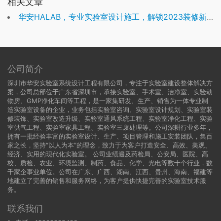
相关文章
华安HALAB，专业实验室设计施工，解锁2023装修新潮流！
公司简介
深圳市华安实验室系统设计工程有限公司，专注于实验室建设整体解决方
案，公司总部位于广东省深圳市，承接实验室、手术室、洁净室、实验动
物房、GMP净化车间等工程，是一家集研发、生产、销售为一体专业制
造实验室设备的企业，业务包括实验室咨询、实验室设计规划、实验室装
修装饰、实验室改造升级、实验室通风系统工程、实验室净化工程、实验
室供气工程、实验室家具工程、实验室三废处理等。公司深耕行业多年，
拥有一批经验丰富的实验室设计、生产、项目管理和施工安装团队，集百
家之长，坚持“以人为本”的理念，致力于为客户打造安全、高效、美观、
经济、实用的现代化实验室。 公司业绩遍及药检局、公安局、医院、高
校、质检、农业、环境监测、制药、食品、化学、光电等数十个行业，数
千家企事业单位。公司在广东、广西、湖南、江西、贵州、海南、福建等
地建立了完善的销售和服务网络，为客户提供快捷完善的实验室技术服
务。
联系我们