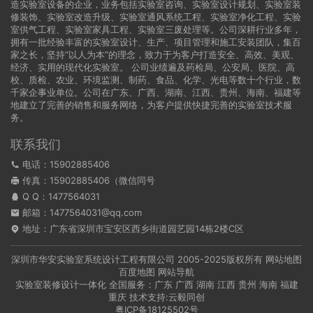
造实验室设备的企业，业务包括实验室咨询、实验室设计规划、实验室装
修装饰、实验室改造升级、实验室通风系统工程、实验室净化工程、实验
室供气工程、实验室家具工程、实验室三废处理等。公司深耕行业多年，
拥有一批经验丰富的实验室设计、生产、项目管理和施工安装团队，集百
家之长，坚持“以人为本”的理念，致力于为客户打造安全、高效、美观、
经济、实用的现代化实验室。 公司业绩遍及药检局、公安局、医院、高
校、质检、农业、环境监测、制药、食品、化学、光电等数十个行业，数
千家企事业单位。公司在广东、广西、湖南、江西、贵州、海南、福建等
地建立了完善的销售和服务网络，为客户提供快捷完善的实验室技术服
务。
联系我们
电话：15902885406
传真：15902885406（微信同号
Q Q：
1477564031
邮箱：1477564031@qq.com
地址：广东省深圳市宝安区西乡街道园艺园14栋2楼C区
深圳市华安实验室系统设计工程有限公司
2005-2025版权所有
网站地图
百度地图
网站导航
实验室装修设计一体化 全国服务：
广东
广西
湖南
江西
贵州
海南
福建
重庆
技术支持:
云毅同创
粤ICP备18125502号