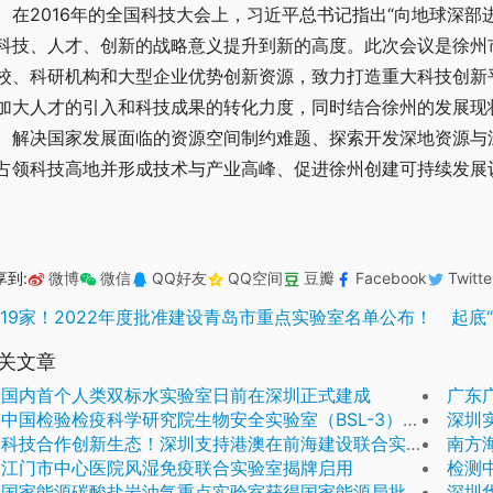
。在2016年的全国科技大会上，习近平总书记指出“向地球深
科技、人才、创新的战略意义提升到新的高度。此次会议是徐州
校、科研机构和大型企业优势创新资源，致力打造重大科技创新
加大人才的引入和科技成果的转化力度，同时结合徐州的发展现
、解决国家发展面临的资源空间制约难题、探索开发深地资源与
占领科技高地并形成技术与产业高峰、促进徐州创建可持续发展
享到:
微博
微信
QQ好友
QQ空间
豆瓣
Facebook
Twitte
119家！2022年度批准建设青岛市重点实验室名单公布！
起底
关文章
国内首个人类双标水实验室日前在深圳正式建成
广东
中国检验检疫科学研究院生物安全实验室（BSL-3）简介
深圳
科技合作创新生态！深圳支持港澳在前海建设联合实验室
南方海
江门市中心医院风湿免疫联合实验室揭牌启用
检测中心
国家能源碳酸盐岩油气重点实验室获得国家能源局批复
深圳华