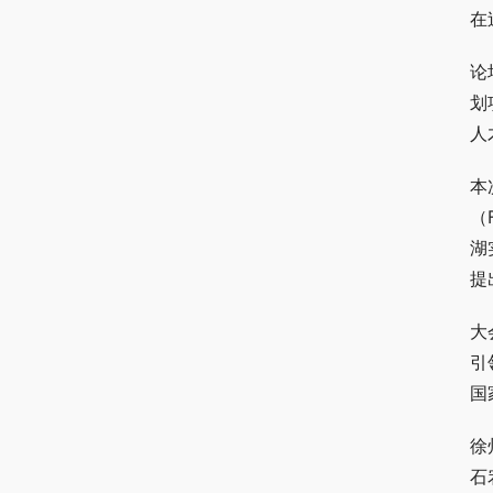
在
论
划
人
本
（
湖
提
大
引
国
徐
石