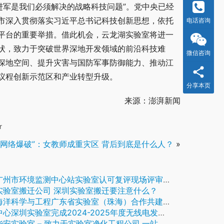
部进军是我们必须解决的战略科技问题”。党中央已经
市深入贯彻落实习近平总书记科技创新思想，依托
电话咨询
平台的重要举措。借此机会，云龙湖实验室将进一
状，致力于突破世界深地开发领域的前沿科技难
微信咨询
深地空间、提升灾害与国防军事防御能力、推动江
议程创新示范区和产业转型升级。
分享本页
来源：澎湃新闻
r
“网络爆破”：女教师成重灾区 背后到底是什么人？
»
广州市环境监测中心站实验室认可复评现场评审通过
实验室搬迁公司 深圳实验室搬迁要注意什么？
洋科学与工程广东省实验室（珠海）合作共建单位交流座谈会举行
深圳实验室完成2024-2025年度无线电发射设备型号核准检查工作
安实验室 – 致力于实验室净化工程公司,一站式服务供应!