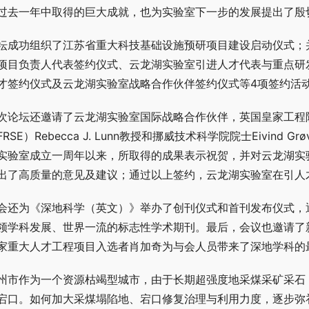
过去一年中取得的巨大成就，也为实验室下一步的发展提出了殷
坛成功组织了江苏省重大科技基础设施预研项目建设启动仪式；
项目负责人代表签约仪式、云龙湖实验室引进人才代表与重点研
才签约仪式及云龙湖实验室战略合作伙伴签约仪式等4项签约活
次论坛还邀请了云龙湖实验室国际战略合作伙伴，英国皇家工程院
FRSE）Rebecca J. Lunn教授和挪威技术科学院院士Eivi
实验室成立一周年以来，所取得的成果表示祝贺，并对云龙湖实
出了高质量的意见及建议；通过以上签约，云龙湖实验室在引人
会还为《深地科学（英文）》举办了创刊仪式和首刊发布仪式，
领学科发展、世界一流的标志性学术期刊。最后，会议也邀请了
家重大人才工程项目入选者肖加奇为与会人员带来了深地学科的
州市作为一个资源枯竭型城市，由于长期超强度地采煤采矿采石
宕口。如何加大采煤塌陷地、宕口修复治理与利用力度，逐步弥