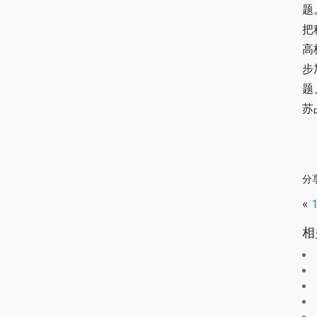
题
把
高
步
题
苏
分
«
相