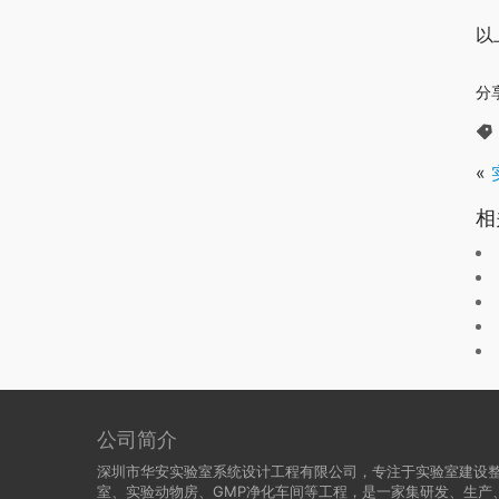
以
分
«
相
公司简介
深圳市华安实验室系统设计工程有限公司，专注于实验室建设
室、实验动物房、GMP净化车间等工程，是一家集研发、生产