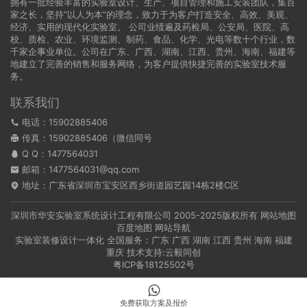
拥有一批经验丰富的实验室设计、生产、项目管理和施工安装团队，集百
家之长，坚持“以人为本”的理念，致力于为客户打造安全、高效、美观、
经济、实用的现代化实验室。 公司业绩遍及药检局、公安局、医院、高
校、质检、农业、环境监测、制药、食品、化学、光电等数十个行业，数
千家企事业单位。公司在广东、广西、湖南、江西、贵州、海南、福建等
地建立了完善的销售和服务网络，为客户提供快捷完善的实验室技术服
务。
联系我们
电话：15902885406
传真：15902885406（微信同号
Q Q：
1477564031
邮箱：1477564031@qq.com
地址：广东省深圳市宝安区西乡街道园艺园14栋2楼C区
深圳市华安实验室系统设计工程有限公司
2005-2025版权所有
网站地图
百度地图
网站导航
实验室装修设计一体化 全国服务：
广东
广西
湖南
江西
贵州
海南
福建
重庆
技术支持:
云毅同创
粤ICP备18125502号
免费获取方案及报价