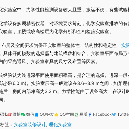
化实验室中，力学性能检测设备较大且重，搬运不便，有些试验
化学设备多属精密仪器，对环境要求苛刻，化学实验室排放的有
实验室，顶楼或较高楼层为化学分析和金相检验实验室。
、布局及空间要求为保证实验室的整体性、结构性和稳定性，
实
，具体开间模数的选择需与建筑模数相结合。实验室平面布局形
内的采光通风、实验室家具的尺寸及布置等因素。
统经验认为浅进深平面使用面积率高，是合理的选择。进深一般在6
浅进深(6.0 m)。实验室层高一般建议在3.6~3.9 m之间，如
施后，房间内部净高为3.3 m。力学性能由于设备高大，在设计
间。
享到:
微博
微信
QQ好友
QQ空间
豆瓣
Facebook
Twitte
标签：
实验室装修设计
,
理化实验室