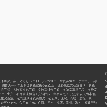
整体解决方案，公司总部位于广东省深圳市，承接实验室、手术室、洁净
、销售为一体专业制造实验室设备的企业，业务包括实验室咨询、实验
系统工程、实验室净化工程、实验室供气工程、实验室家具工程、实验室
计、生产、项目管理和施工安装团队，集百家之长，坚持“以人为本”的
化实验室。 公司业绩遍及药检局、公安局、医院、高校、质检、农
家企事业单位。公司在广东、广西、湖南、江西、贵州、海南、福建等地
技术服务。