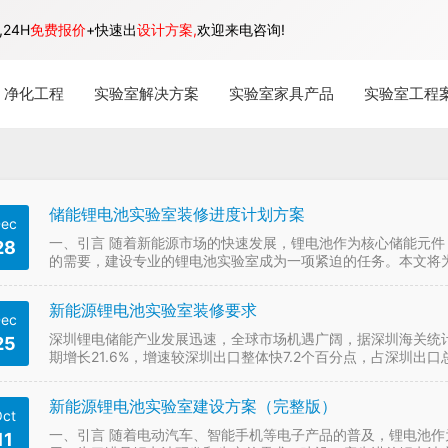
24H
免费报价
+快速出
设计方案,
欢迎来电咨询!
净化工程
实验室解决方案
实验室家具产品
实验室工程
储能锂电池实验室装修进度计划方案
ec
一、引言 随着新能源市场的快速发展，锂电池作为核心储能元
28
的需要，建设专业的锂电池实验室成为一项紧迫的任务。本文将
验室建设的高效进行。 二、装修进度计划方案 前期准备阶…
新能源锂电池实验室装修要求
ec
深圳锂电储能产业发展迅速，全球市场机遇广阔，据深圳海关统计，
25
期增长21.6%，增速较深圳出口整体快7.2个百分点，占深圳出
明高作出对电池海外市场规模的判断。“未…
新能源锂电池实验室建设方案（完整版）
ct
一、引言 随着电动汽车、智能手机等电子产品的普及，锂电池
11