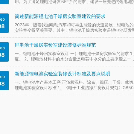
用。为了满足锂电池研发和生产的需求，建设一座先进的锂电池
方案，旨在提供一个科学、安全、高效的研发环境。 二、实…
简述新能源锂电池干燥房实验室建设的要求
ep
2023年，随着我国电动汽车和可再生能源的快速发展，锂电池
08
实验室变得至关重要。其中，锂电池干燥房实验室是锂电池研发
房实验室的要求，以确保实验结果的准确性和安全性。 一、…
锂电池干燥房实验室建设装修标准规范
ep
一、锂电池干燥房实验室设计 一）锂电池干燥房实验室的需求 
08
度。 2、锂电池材料中的水分含量是电芯中水分的主要来源之一
反之，环境湿度控制越好，电池材料吸收空气中水分的能…
新能源锂电池实验室装修设计标准及要点说明
ep
一、锂电池生产基本工序 正负极混料、涂布、辊压、干燥、裁切
08
锂电池实验室设计标准 1、《电子工业洁净厂房设计规范》GB50472
2019 3、《工业建筑供暖通风与…