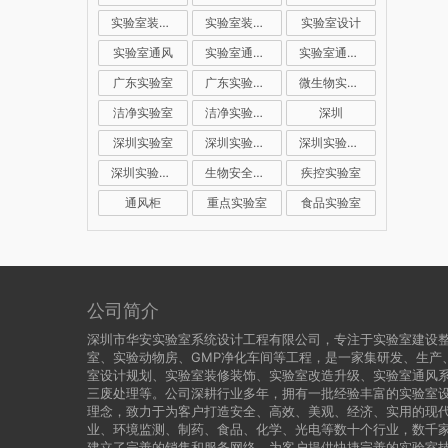
实验室装修公司
实验室装修设计
实验室设计
实验室通风
实验室通风系统
实验室通风设计
广东实验室
广东实验室装修
微生物实验室
洁净实验室
洁净实验室设计
深圳
深圳实验室
深圳实验室建设
深圳实验室装修
深圳实验室设计
生物安全实验室
疾控实验室
通风柜
重点实验室
食品实验室
公司简介
深圳市华安实验室系统设计工程有限公司，专注于实验室建设
室、实验动物房、GMP净化车间等工程，是一家集研发、生产
室设计规划、实验室装修装饰、实验室改造升级、实验室通风
三废处理等。公司深耕行业多年，拥有一批经验丰富的实验室设
理念，致力于为客户打造安全、高效、美观、经济、实用的现代
业、环境监测、制药、食品、化学、光电等数十个行业，数千
建立了完善的销售和服务网络，为客户提供快捷完善的实验室