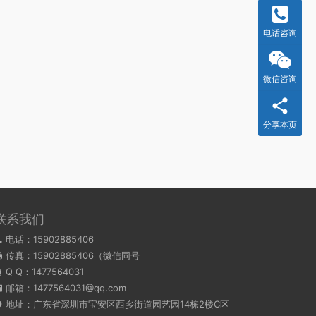
电话咨询
微信咨询
分享本页
联系我们
电话：15902885406
传真：15902885406（微信同号
Q Q：
1477564031
邮箱：1477564031@qq.com
地址：广东省深圳市宝安区西乡街道园艺园14栋2楼C区