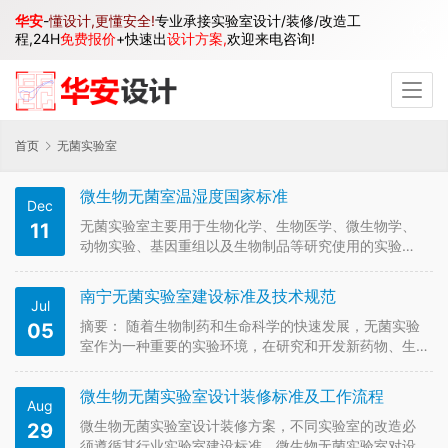
华安
-
懂设计,更懂安全!
专业承接实验室设计/装修/改造工
程,24H
免费报价
+快速出
设计方案,
欢迎来电咨询!
首页
无菌实验室
微生物无菌室温湿度国家标准
Dec
无菌实验室主要用于生物化学、生物医学、微生物学、
11
动物实验、基因重组以及生物制品等研究使用的实验
室，统称洁净实验室。 一、无菌实验室规划方案及平面
布局 1.组成：无菌实验室由准备室、洗涤室、灭菌室、
南宁无菌实验室建设标准及技术规范
Jul
无菌室、恒温培养室和普通实验室六部分组成。这些房
间的共同特点是要求地板和墙壁…
摘要： 随着生物制药和生命科学的快速发展，无菌实验
05
室作为一种重要的实验环境，在研究和开发新药物、生
物制剂等方面起到了至关重要的作用。本文将针对无菌
实验室建设标准进行研究和探讨，以帮助实验室设计者
微生物无菌实验室设计装修标准及工作流程
Aug
建立符合国际标准的无菌实验室。 一、引言 无菌实验室
是一个重要的实验环境，用于…
微生物无菌实验室设计装修方案，不同实验室的改造必
29
须遵循其行业实验室建设标准，微生物无菌实验室对设