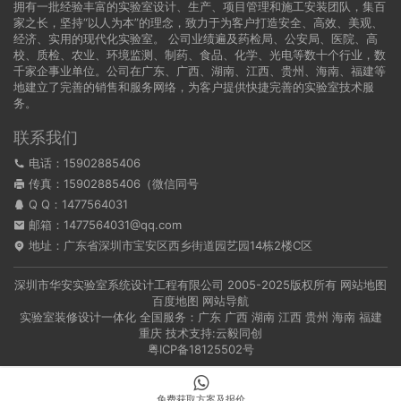
拥有一批经验丰富的实验室设计、生产、项目管理和施工安装团队，集百
家之长，坚持“以人为本”的理念，致力于为客户打造安全、高效、美观、
经济、实用的现代化实验室。 公司业绩遍及药检局、公安局、医院、高
校、质检、农业、环境监测、制药、食品、化学、光电等数十个行业，数
千家企事业单位。公司在广东、广西、湖南、江西、贵州、海南、福建等
地建立了完善的销售和服务网络，为客户提供快捷完善的实验室技术服
务。
联系我们
电话：15902885406
传真：15902885406（微信同号
Q Q：
1477564031
邮箱：1477564031@qq.com
地址：广东省深圳市宝安区西乡街道园艺园14栋2楼C区
深圳市华安实验室系统设计工程有限公司
2005-2025版权所有
网站地图
百度地图
网站导航
实验室装修设计一体化 全国服务：
广东
广西
湖南
江西
贵州
海南
福建
重庆
技术支持:
云毅同创
粤ICP备18125502号
免费获取方案及报价