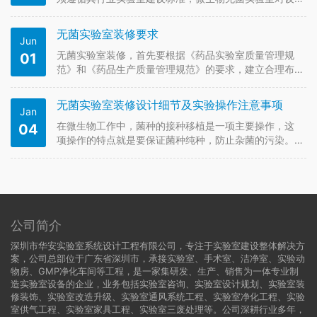
计规划和建设标准的要求也更高，因为微生物无菌实验
室专门进行无菌处理，空气环境中不能存在灰尘等细
无菌实验室装修要求
Jun
菌，否则会干扰实验工作。根据微生物无菌实验室的设
计、规划、建设、装修标准，BROL…
无菌实验室装修，首先要根据《药品实验室质量管理规
01
范》和《药品生产质量管理规范》的要求，建立合理布
局、易于使用、安全可靠的无菌室房间，且配备完整的
实验室设施与制度。无菌检查、微生物限度检查和接种
无菌实验室装修设计细节及实验操作注意事项
Jan
室（接种对照菌）应严格区分，研究危险菌株、毒素如
破伤风梭菌、黄曲霉毒素的实验室应…
在微生物工作中，菌种的接种移植是一项主要操作，这
04
项操作的特点就是要保证菌种纯种，防止杂菌的污染。
在一般环境的空气中，由于存在许多尘埃和杂菌，很易
造成污染，对接种工作干扰很大。而无菌室的存在对于
菌种的保护起到了很好的作用，减少了污染情况，所以
无菌室也称接种室，是系统接种、纯…
公司简介
深圳市华安实验室系统设计工程有限公司，专注于实验室建设整体解决方
案，公司总部位于广东省深圳市，承接实验室、手术室、洁净室、实验动
物房、GMP净化车间等工程，是一家集研发、生产、销售为一体专业制
造实验室设备的企业，业务包括实验室咨询、实验室设计规划、实验室装
修装饰、实验室改造升级、实验室通风系统工程、实验室净化工程、实验
室供气工程、实验室家具工程、实验室三废处理等。公司深耕行业多年，