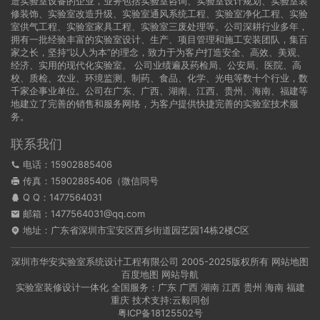
造实验室设备的企业，业务包括实验室咨询、实验室设计规划、实验室装
修装饰、实验室改造升级、实验室通风系统工程、实验室净化工程、实验
室供气工程、实验室家具工程、实验室三废处理等。公司深耕行业多年，
拥有一批经验丰富的实验室设计、生产、项目管理和施工安装团队，集百
家之长，坚持“以人为本”的理念，致力于为客户打造安全、高效、美观、
经济、实用的现代化实验室。 公司业绩遍及药检局、公安局、医院、高
校、质检、农业、环境监测、制药、食品、化学、光电等数十个行业，数
千家企事业单位。公司在广东、广西、湖南、江西、贵州、海南、福建等
地建立了完善的销售和服务网络，为客户提供快捷完善的实验室技术服
务。
联系我们
电话：15902885406
传真：15902885406（微信同号
Q Q：
1477564031
邮箱：1477564031@qq.com
地址：广东省深圳市宝安区西乡街道园艺园14栋2楼C区
深圳市华安实验室系统设计工程有限公司
2005-2025版权所有
网站地图
百度地图
网站导航
实验室装修设计一体化 全国服务：
广东
广西
湖南
江西
贵州
海南
福建
重庆
技术支持:
云毅同创
粤ICP备18125502号