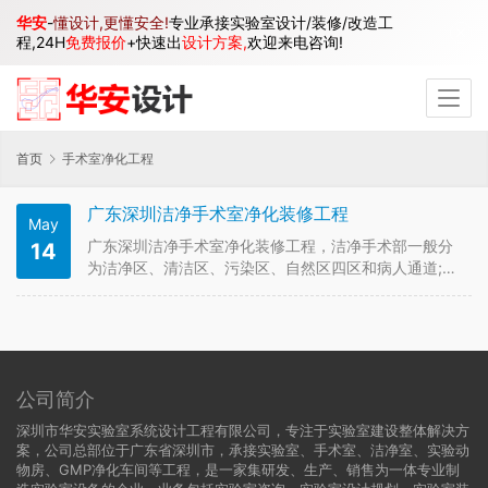
华安
-
懂设计,更懂安全!
专业承接实验室设计/装修/改造工
程,24H
免费报价
+快速出
设计方案,
欢迎来电咨询!
首页
手术室净化工程
广东深圳洁净手术室净化装修工程
May
广东深圳洁净手术室净化装修工程，洁净手术部一般分
14
为洁净区、清洁区、污染区、自然区四区和病人通道;工
作人员通道;灭菌物品、一次性灭菌物品器材通道;污染医
疗废物、器材通道等四个人流、物流通道。还有一个气
流的通道，依次从洁净级别高→洁净级别低→清洁区→污
染区形成气流走向。 洁净…
公司简介
深圳市华安实验室系统设计工程有限公司，专注于实验室建设整体解决方
案，公司总部位于广东省深圳市，承接实验室、手术室、洁净室、实验动
物房、GMP净化车间等工程，是一家集研发、生产、销售为一体专业制