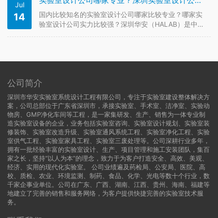
实验室设计公司哪家专业？深圳实验室设计公司推荐
Jul
有严格要求的构建。实验室设计步骤有哪些呢?实验室设
计公司会按以下步骤流程来进行…
国内比较知名的实验室设计公司哪家比较专业？哪家实
14
验室设计公司实力比较强？深圳华安（HALAB）是中国
高端实验室设计的引领者，有多年的实验室设计经验，
专业实验室设计技术，优质的服务值得您拥有。下面就
跟着小编来了解一下实验室设计的基本要求吧~ 一、实
验室的分类及职责 实验室也…
公司简介
深圳市华安实验室系统设计工程有限公司，专注于实验室建设整体解决方
案，公司总部位于广东省深圳市，承接实验室、手术室、洁净室、实验动
物房、GMP净化车间等工程，是一家集研发、生产、销售为一体专业制
造实验室设备的企业，业务包括实验室咨询、实验室设计规划、实验室装
修装饰、实验室改造升级、实验室通风系统工程、实验室净化工程、实验
室供气工程、实验室家具工程、实验室三废处理等。公司深耕行业多年，
拥有一批经验丰富的实验室设计、生产、项目管理和施工安装团队，集百
家之长，坚持“以人为本”的理念，致力于为客户打造安全、高效、美观、
经济、实用的现代化实验室。 公司业绩遍及药检局、公安局、医院、高
校、质检、农业、环境监测、制药、食品、化学、光电等数十个行业，数
千家企事业单位。公司在广东、广西、湖南、江西、贵州、海南、福建等
地建立了完善的销售和服务网络，为客户提供快捷完善的实验室技术服
务。