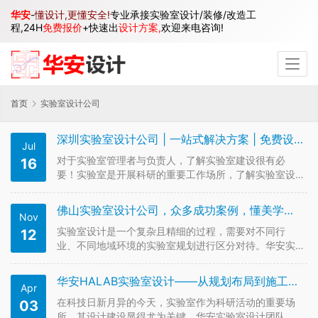
华安
-
懂设计,更懂安全!
专业承接实验室设计/装修/改造工
程,24H
免费报价
+快速出
设计方案,
欢迎来电咨询!
首页
实验室设计公司
深圳实验室设计公司 | 一站式解决方案 | 免费设计咨询
Jul
对于实验室管理者与负责人，了解实验室建设很有必
16
要！实验室是开展科研的重要工作场所，了解实验室设
计与建设，将有助于您在开展科研工作中维护自身安
全，保障实验在安全的前提下有效开展。毕竟“专业的使
佛山实验室设计公司，众多成功案例，懂美学更懂科研安全
Nov
用+专业的设计者+专业的建设者=现代化实验室”，缺一
不可以！ 华安-懂设计，更懂安…
实验室设计是一个复杂且精细的过程，需要对不同行
12
业、不同地域环境的实验室规划进行区分对待。华安实
验室——佛山实验室设计公司，具有丰富的设计经验，
能在实验室的设计初期即提出良好的规划和完善的构
华安HALAB实验室设计——从规划布局到施工一应俱全！
Apr
思。包括实验室可行性研究、规划设计、方案设计、初
步设计、施工图设计等各方面咨询设计服…
在科技日新月异的今天，实验室作为科研活动的重要场
03
所，其设计建设显得尤为关键。华安实验室设计团队，