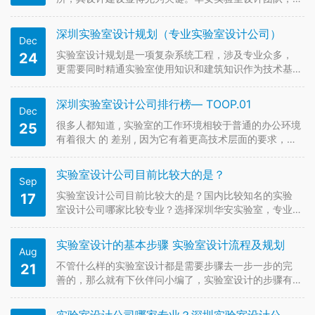
致力于为客户提供从规划设计到施工的一站式服务，确
保实验室的安全、高效、环保和舒适。本文将从规划设
深圳实验室设计规划（专业实验室设计公司）
Dec
计、设备配置、施工安装以及验收阶段，详细介绍华安
实验室设计的专业技术。 一、规划…
实验室设计规划是一项复杂系统工程，涉及专业众多，
24
更需要同时精通实验室使用知识和建筑知识作为技术基
础。无论是新建、扩建、或是改建项目，都不单纯是选
购合理的仪器设备与实验家具。实验室的总体规划设计
深圳实验室设计公司排行榜— TOOP.01
Dec
包括实验室合理布局和平面设计，以及强弱电、给排
水、供气、通风、空调、空气净化、安…
很多人都知道 , 实验室的工作环境相较于普通的办公环境
25
有着很大 的 差别 , 因为它有着更高技术层面的要求，而
且在不同领域内的实验室 也有着不同的需求 , 其中也有
着较大的区别 , 国家也因此发布了各种不同实验室设计规
实验室设计公司目前比较大的是？
Sep
范与标准 , 便于我们在安全中探索和发展。 实验室家
具…
实验室设计公司目前比较大的是？国内比较知名的实验
17
室设计公司哪家比较专业？选择深圳华安实验室，专业
高端实验室设计的品牌，20多年的实验室设计经验，一
流的技术，优质的服务值得您拥有。联系热线
实验室设计的基本步骤 实验室设计流程及规划
Aug
18344143335，下面就跟着华安实验室小编来了解一下
实验室设计的基本要求吧~ 一…
不管什么样的实验室设计都是需要步骤去一步一步的完
21
善的，那么就有下伙伴问小编了，实验室设计的步骤有
哪些呢?专业的实验室建设不仅仅是仪器设备和家具的简
单组合而已，它是一个复杂的系统工程，是对工作环境