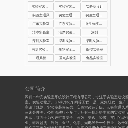
实验室装修公司
实验室装修设计
实验室设计
实验室通风
实验室通风系统
实验室通风设计
广东实验室
广东实验室装修
微生物实验室
洁净实验室
洁净实验室设计
深圳
深圳实验室
深圳实验室建设
深圳实验室装修
深圳实验室设计
生物安全实验室
疾控实验室
通风柜
重点实验室
食品实验室
公司简介
深圳市华安实验室系统设计工程有限公司，专注于实验室建设
室、实验动物房、GMP净化车间等工程，是一家集研发、生产
室设计规划、实验室装修装饰、实验室改造升级、实验室通风
三废处理等。公司深耕行业多年，拥有一批经验丰富的实验室设
理念，致力于为客户打造安全、高效、美观、经济、实用的现代
业、环境监测、制药、食品、化学、光电等数十个行业，数千
建立了完善的销售和服务网络，为客户提供快捷完善的实验室