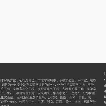
整体解决方案，公司总部位于广东省深圳市，承接实验室、手术室、洁净
、销售为一体专业制造实验室设备的企业，业务包括实验室咨询、实验
系统工程、实验室净化工程、实验室供气工程、实验室家具工程、实验室
计、生产、项目管理和施工安装团队，集百家之长，坚持“以人为本”的
化实验室。 公司业绩遍及药检局、公安局、医院、高校、质检、农
家企事业单位。公司在广东、广西、湖南、江西、贵州、海南、福建等地
技术服务。