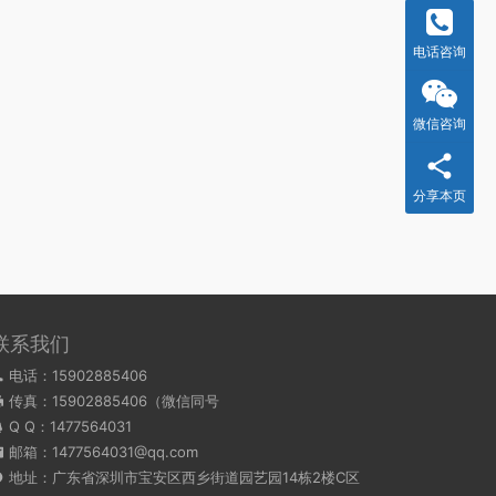
电话咨询
微信咨询
分享本页
联系我们
电话：15902885406
传真：15902885406（微信同号
Q Q：
1477564031
邮箱：1477564031@qq.com
地址：广东省深圳市宝安区西乡街道园艺园14栋2楼C区