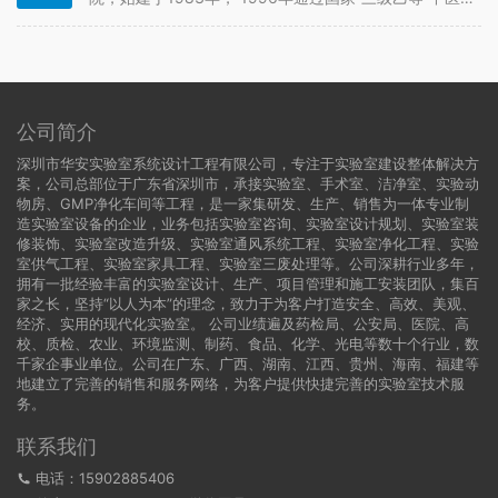
院评审。现已发展为一所集医疗、教学、科研、预防保
健于一体的具有中西医结合特色的综合性教学医院。我
方为其提供专业手术室设计施工服务。 医院无菌手术室
装修设计要求是十分…
公司简介
深圳市华安实验室系统设计工程有限公司，专注于实验室建设整体解决方
案，公司总部位于广东省深圳市，承接实验室、手术室、洁净室、实验动
物房、GMP净化车间等工程，是一家集研发、生产、销售为一体专业制
造实验室设备的企业，业务包括实验室咨询、实验室设计规划、实验室装
修装饰、实验室改造升级、实验室通风系统工程、实验室净化工程、实验
室供气工程、实验室家具工程、实验室三废处理等。公司深耕行业多年，
拥有一批经验丰富的实验室设计、生产、项目管理和施工安装团队，集百
家之长，坚持“以人为本”的理念，致力于为客户打造安全、高效、美观、
经济、实用的现代化实验室。 公司业绩遍及药检局、公安局、医院、高
校、质检、农业、环境监测、制药、食品、化学、光电等数十个行业，数
千家企事业单位。公司在广东、广西、湖南、江西、贵州、海南、福建等
地建立了完善的销售和服务网络，为客户提供快捷完善的实验室技术服
务。
联系我们
电话：15902885406