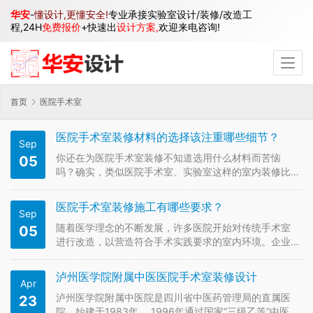
华安
-
懂设计,更懂安全!
专业承接实验室设计/装修/改造工
程,24H
免费报价
+快速出
设计方案,
欢迎来电咨询!
首页
医院手术室
医院手术室装修材料的选择该注重哪些细节？
Sep
你还在为医院手术室装修不知道选用什么材料而苦恼
05
吗？确实，类似医院手术室、实验室这样的室内装修比
起其他的任何环境下面的要求都要严格很多，尤其是在
室内装修的选材上要慎之又慎。那么在医院手术室的装
医院手术室装修施工有哪些要求？
Sep
修材料的选择上注重哪些细节呢？ 1、 医院手术室装饰
装修特点 手术部是包括医院手术…
随着医学理念的不断发展，许多医院开始对传统手术室
05
进行改造，以营造符合手术实践要求的室内环境。企业
要准确把握手术室净化装修设计要点，为医护人员和患
者创造良好的医疗环境。那么，医院手术室装修施工有
泸州医学院附属中医医院手术室装修设计
Apr
哪些要求？ 1、墙面、顶面装修要求 墙壁和天花板应采
用隔音、坚固、光滑、无空隙、…
泸州医学院附属中医院是四川省中医药管理局的直属医
23
院，始建于1983年， 1996年通过国家“三级乙等”中医医