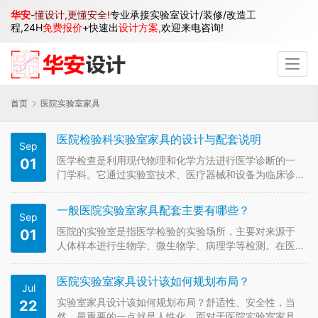
华安
-
懂设计,更懂安全!
专业承接实验室设计/装修/改造工
程,24H
免费报价
+快速出
设计方案,
欢迎来电咨询!
首页
医院实验室家具
医院检验科实验室家具的设计与配套说明
Sep
医学检查是利用现代物理和化学方法进行医学诊断的一
01
门学科。它通过实验室技术、医疗器械和设备为临床诊
断和治疗提供依据。医学检查由临床血液、体液、生
化、免疫、微生物、预处理、分子生物学等检查组成。
一般医院实验室家具配套主要有哪些？
Sep
下面深圳实验室装修公司带你了解下医院检验科实验室
家具的设计与配套说明。 检验科分为…
医院的实验室是指医学检验的实验场所，主要对来源于
01
人体样本进行生物学、微生物学、病理学等检测。在医
院里，实验室主要有实验研究中心、脂糖代谢实验室、
眼科实验室、神经病学实验室、感染科P2实验室、临床
医院实验室家具设计该如何规划布局？
Jul
药理研究室、病理室、PCR实验室等等 。不同实验室有
不同的功能，因此其实验室医…
实验室家具设计该如何规划布局？舒适性、安全性，当
22
然，最重要的一点就是人性化。而对于医院实验室家具