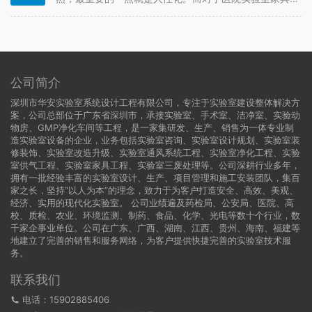
而言，人性化主要包括结构设计和工艺设计两个方面，
还有一些比较细节的精准性加工，下面深圳实验室家具
厂家的小编就来说说医院实验室家具的人性化设计。 医
院实验室家具的使用材质可以有很…
公司简介
深圳市华安实验室系统设计工程有限公司，专注于实验室建设整体解决方
案，公司总部位于广东省深圳市，承接实验室、手术室、洁净室、实验动
物房、GMP净化车间等工程，是一家集研发、生产、销售为一体专业制
造实验室设备的企业，业务包括实验室咨询、实验室设计规划、实验室装
修装饰、实验室改造升级、实验室通风系统工程、实验室净化工程、实验
室供气工程、实验室家具工程、实验室三废处理等。公司深耕行业多年，
拥有一批经验丰富的实验室设计、生产、项目管理和施工安装团队，集百
家之长，坚持“以人为本”的理念，致力于为客户打造安全、高效、美观、
经济、实用的现代化实验室。 公司业绩遍及药检局、公安局、医院、高
校、质检、农业、环境监测、制药、食品、化学、光电等数十个行业，数
千家企事业单位。公司在广东、广西、湖南、江西、贵州、海南、福建等
地建立了完善的销售和服务网络，为客户提供快捷完善的实验室技术服
务。
联系我们
电话：15902885406