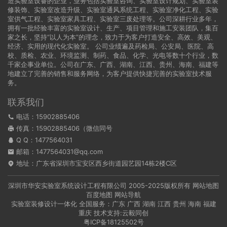
造实验室设备的企业，业务包括实验室咨询、实验室设计规划、实验室装
修装饰、实验室改造升级、实验室通风系统工程、实验室净化工程、实验
室供气工程、实验室家具工程、实验室三废处理等。公司深耕行业多年，
拥有一批经验丰富的实验室设计、生产、项目管理和施工安装团队，集百
家之长，坚持“以人为本”的理念，致力于为客户打造安全、高效、美观、
经济、实用的现代化实验室。 公司业绩遍及药检局、公安局、医院、高
校、质检、农业、环境监测、制药、食品、化学、光电等数十个行业，数
千家企事业单位。公司在广东、广西、湖南、江西、贵州、海南、福建等
地建立了完善的销售和服务网络，为客户提供快捷完善的实验室技术服
务。
联系我们
电话：15902885406
传真：15902885406（微信同号
Q Q：
1477564031
邮箱：1477564031@qq.com
地址：广东省深圳市宝安区西乡街道园艺园14栋2楼C区
深圳市华安实验室系统设计工程有限公司
2005-2025版权所有
网站地图
百度地图
网站导航
实验室装修设计一体化 全国服务：
广东
广西
湖南
江西
贵州
海南
福建
重庆
技术支持:
云毅同创
粤ICP备18125502号