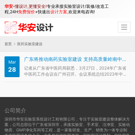
华安
-
懂设计,更懂安全!
专业承接实验室设计/装修/改造工
程,24H
免费报价
+快速出
设计方案,
欢迎来电咨询!
首页
医药实验室建设
广东将推动南药实验室建设 支持高质量岭南中医药品牌“走出去”
Mar
记者从广东省中医药局获悉，3月27日，2024年广东省
28
中医药工作会议在广州召开。会议系统总结2023年中医
药工作，安排部署2024年重点任务。广东省卫生健康委
党组副书记、副主任、一级巡视员黄飞出席并讲话。省
中医药局副局长柯忠作工作报告，副局长刘涛主持会
议。 根据大会部署，…
公司简介
深圳市华安实验室系统设计工程有限公司，专注于实验室建设整体解决方
案，公司总部位于广东省深圳市，承接实验室、手术室、洁净室、实验动
物房、GMP净化车间等工程，是一家集研发、生产、销售为一体专业制