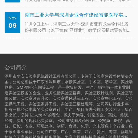
应、电气设计、集中控制、安防、施工工艺、检测、培
训等多方面内容，特别是对该方案的以下几个方面要做
湖南工业大学与深圳企业合作建设智能医疗实验室
Nov
极为充分考虑∶ 1）建筑布局和装修方案∶是洁净实验室-
生物安全实验室安全…
11月9日上午，湖南工业大学-深圳市亚辉龙生物科技股
09
份有限公司（以下简称“亚辉龙”）教学仪器捐赠暨智能医
疗实验室成立揭牌仪式举行。副校长佘朝文，亚辉龙副
董事长兼总经理宋永波、总裁办主任李晓芳出席，校友
会秘书处、生命科学与化学学院相关负责人和2020级、
2021级亚辉龙智能…
公司简介
深圳市华安实验室系统设计工程有限公司，专注于实验室建设整体解决方
案，公司总部位于广东省深圳市，承接实验室、手术室、洁净室、实验动
物房、GMP净化车间等工程，是一家集研发、生产、销售为一体专业制
造实验室设备的企业，业务包括实验室咨询、实验室设计规划、实验室装
修装饰、实验室改造升级、实验室通风系统工程、实验室净化工程、实验
室供气工程、实验室家具工程、实验室三废处理等。公司深耕行业多年，
拥有一批经验丰富的实验室设计、生产、项目管理和施工安装团队，集百
家之长，坚持“以人为本”的理念，致力于为客户打造安全、高效、美观、
经济、实用的现代化实验室。 公司业绩遍及药检局、公安局、医院、高
校、质检、农业、环境监测、制药、食品、化学、光电等数十个行业，数
千家企事业单位。公司在广东、广西、湖南、江西、贵州、海南、福建等
地建立了完善的销售和服务网络，为客户提供快捷完善的实验室技术服