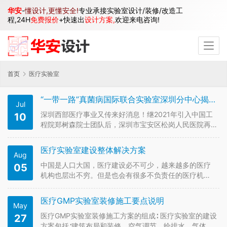
华安
-
懂设计,更懂安全!
专业承接实验室设计/装修/改造工
程,24H
免费报价
+快速出
设计方案,
欢迎来电咨询!
首页
医疗实验室
“一带一路”真菌病国际联合实验室深圳分中心揭牌成立
Jul
深圳西部医疗事业又传来好消息！继2021年引入中国工
10
程院郑树森院士团队后，深圳市宝安区松岗人民医院再
次成功引入知名院士团队——中国工程院院士、著名皮
肤病学、医学真菌学专家廖万清院士及其团队，将为辖
医疗实验室建设整体解决方案
Aug
区群众提供更加优质的医疗服务，为医院高质量发展注
入强劲活力。 签约仪式 7月…
中国是人口大国，医疗建设必不可少，越来越多的医疗
05
机构也层出不穷。但是也会有很多不负责任的医疗机
构，他们的实验室建设完全不合格，这样必然会影响到
患者的健康。在建设一个优秀的医疗实验室之前，应该
医疗GMP实验室装修施工要点说明
May
做好前期计划，找一家靠谱、专业的实验室建设公司，
这样才能会建好一个合格的实验室。 …
医疗GMP实验室装修施工方案的组成∶ 医疗实验室的建设
27
方案包括∶建筑布局和装修、空气调节、给排水、气体供