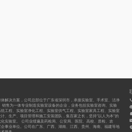
整体解决方案，公司总部位于广东省深圳市，承接实验室、手术室、洁净
、销售为一体专业制造实验室设备的企业，业务包括实验室咨询、实验
系统工程、实验室净化工程、实验室供气工程、实验室家具工程、实验室
计、生产、项目管理和施工安装团队，集百家之长，坚持“以人为本”的
化实验室。 公司业绩遍及药检局、公安局、医院、高校、质检、农
家企事业单位。公司在广东、广西、湖南、江西、贵州、海南、福建等地
技术服务。