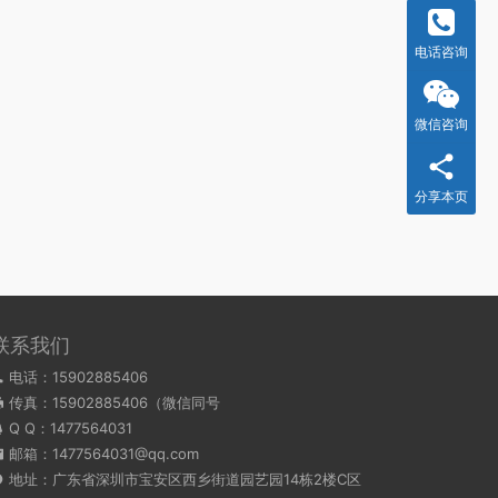
电话咨询
微信咨询
分享本页
联系我们
电话：15902885406
传真：15902885406（微信同号
Q Q：
1477564031
邮箱：1477564031@qq.com
地址：广东省深圳市宝安区西乡街道园艺园14栋2楼C区